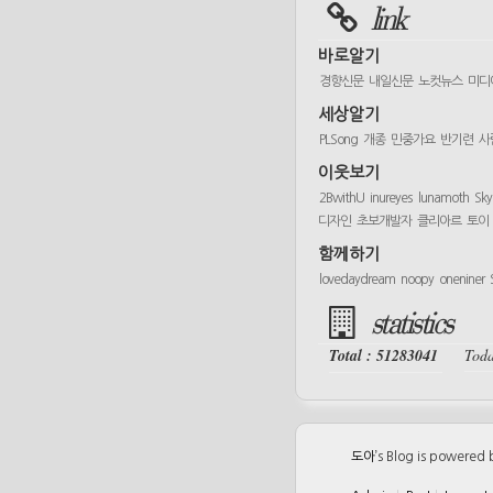
link
바로알기
경향신문
내일신문
노컷뉴스
미디
세상알기
PLSong
개종
민중가요
반기련
사
이웃보기
2BwithU
inureyes
lunamoth
Sk
디자인
초보개발자
클리아르
토이
함께하기
lovedaydream
noopy
oneniner
statistics
Total : 51283041
Toda
도아
’s Blog is powered