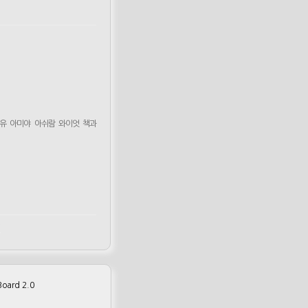
유
아미야
아쉬람
와이엇
책과
m
oard 2.0