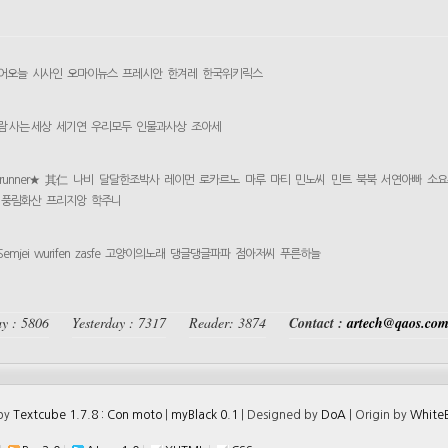
어오늘
시사인
오마이뉴스
프레시안
한겨레
한국위키릭스
람 사는 세상
세기연
우리모두
인물과사상
조아세
yrunner★
其仁
나비
달달한조박사
레이먼
로카르노
마루
마티
민노씨
민트
북북
서연아빠
소요
풍림화산
프리지앙
학주니
Semjei
wurifen
zasfe
고양이의노래
댕글댕글파파
점아저씨
푸른하늘
y : 5806
Yesterday : 7317
Reader: 3874
Contact :
artech@qaos.co
 by
Textcube 1.7.8 : Con moto
|
myBlack 0.1
| Designed by
DoA
| Origin by
WhiteB