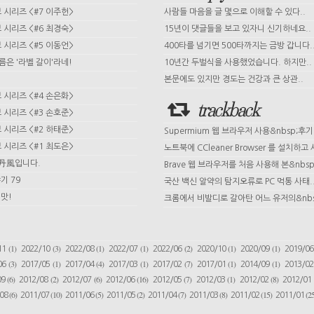
시리즈 <#7 이주헌>
사람들 마음을 글 몇으로 이해할 수 있다..
시리즈 <#6 최경숙>
15년이 댓글들을 보고 있자니 신기하네요..
시리즈 <#5 이동언>
400타를 넘기면 500타까지는 금방 갑니다.
이름은 '라벨 갈이'라네!
10년간 두벌식을 사용했었습니다. 하지만..
본문에도 있지만 경도는 건강과 큰 상관..
시리즈 <#4 손은화>
trackback
시리즈 <#3 손호준>
시리즈 <#2 하태준>
Supermium 웹 브라우저 사용&nbsp;후기
시리즈 <#1 최도은>
노트북에 CCleaner Browser 를 설치하고 사
 丹風입니다.
Brave 웹 브라우저를 처음 사용해 본&nbsp;
기 79
국산 백신 알약의 탐지오류로 PC 먹통 사태.
맛!
크롬에서 비발디로 갈아탄 어느 유저의&nbs
(1)
(3)
(1)
(1)
(2)
(1)
(1)
11
2022/10
2022/08
2022/07
2022/06
2020/10
2020/09
2019/0
(3)
(1)
(4)
(1)
(7)
(1)
(1)
06
2017/05
2017/04
2017/03
2017/02
2017/01
2014/09
2013/0
(6)
(2)
(6)
(16)
(7)
(1)
(8)
09
2012/08
2012/07
2012/06
2012/05
2012/03
2012/02
2012/01
(6)
(10)
(5)
(2)
(7)
(8)
(15)
(25
/08
2011/07
2011/06
2011/05
2011/04
2011/03
2011/02
2011/01