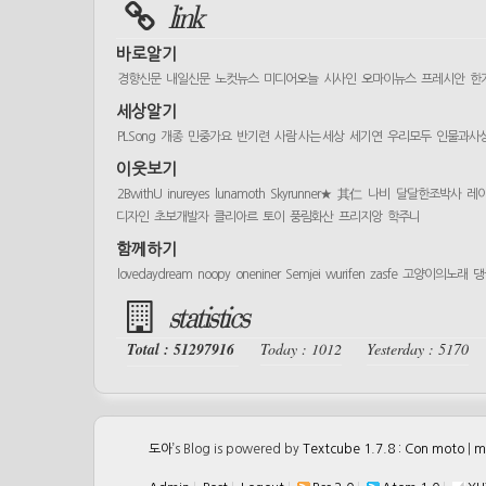
link
바로알기
경향신문
내일신문
노컷뉴스
미디어오늘
시사인
오마이뉴스
프레시안
한
세상알기
PLSong
개종
민중가요
반기련
사람 사는 세상
세기연
우리모두
인물과사
이웃보기
2BwithU
inureyes
lunamoth
Skyrunner★
其仁
나비
달달한조박사
레
디자인
초보개발자
클리아르
토이
풍림화산
프리지앙
학주니
함께하기
lovedaydream
noopy
oneniner
Semjei
wurifen
zasfe
고양이의노래
댕
statistics
Total : 51297916
Today : 1012
Yesterday : 5170
도아
’s Blog is powered by
Textcube 1.7.8 : Con moto
|
m