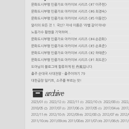
문화도시부평 민중가요 아카이브 시리즈 <#7 이주헌>
문화도시부평 민중가요 아카이브 시리즈 <#6 최경숙>
문화도시부평 민중가요 아카이브 시리즈 <#5 이동언>
알리의 모든 것 1. 국산? 자네 이름은 '라벨 갈이'라네!
노동가수 황현을 기억하며...
문화도시부평 민중가요 아카이브 시리즈 <#4 손은화>
문화도시부평 민중가요 아카이브 시리즈 <#3 손호준>
문화도시부평 민중가요 아카이브 시리즈 <#2 하태준>
문화도시부평 민중가요 아카이브 시리즈 <#1 최도은>
도아님의 블로그에 합류하게 된 丹風입니다.
충주 순대국 사대천왕 - 충주이야기 79
대한곱창 밀키트, 소주를 부르는 맛!
archive
(1)
(1)
(1)
(3)
(1)
2023/01
2022/12
2022/11
2022/10
2022/08
2022
(2)
(1)
(3)
(1)
(4)
2018/05
2017/07
2017/06
2017/05
2017/04
2017
(9)
(5)
(6)
(2)
(6)
2012/11
2012/10
2012/09
2012/08
2012/07
2012
(16)
(16)
(6)
(10)
(5)
2011/10
2011/09
2011/08
2011/07
2011/06
2011