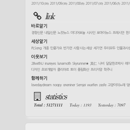
(16)
(16)
(6)
(10)
(5)
2011/10
2011/09
2011/08
2011/07
2011/06
2011
link
바로알기
경향신문
내일신문
노컷뉴스
미디어오늘
시사인
오마이뉴스
프레시안
한
세상알기
PLSong
개종
민중가요
반기련
사람 사는 세상
세기연
우리모두
인물과사
이웃보기
2BwithU
inureyes
lunamoth
Skyrunner★
其仁
나비
달달한조박사
레
디자인
초보개발자
클리아르
토이
풍림화산
프리지앙
학주니
함께하기
lovedaydream
noopy
oneniner
Semjei
wurifen
zasfe
고양이의노래
댕
statistics
Total : 51271111
Today : 1193
Yesterday : 7097