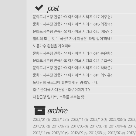
post
문화도시부평 민중가요 아카이브 시리즈 <#7 이주헌>
문화도시부평 민중가요 아카이브 시리즈 <#6 최경숙>
문화도시부평 민중가요 아카이브 시리즈 <#5 이동언>
알리의 모든 것 1. 국산? 자네 이름은 '라벨 갈이'라네!
노동가수 황현을 기억하며...
문화도시부평 민중가요 아카이브 시리즈 <#4 손은화>
문화도시부평 민중가요 아카이브 시리즈 <#3 손호준>
문화도시부평 민중가요 아카이브 시리즈 <#2 하태준>
문화도시부평 민중가요 아카이브 시리즈 <#1 최도은>
도아님의 블로그에 합류하게 된 丹風입니다.
충주 순대국 사대천왕 - 충주이야기 79
대한곱창 밀키트, 소주를 부르는 맛!
archive
(1)
(1)
(1)
(3)
(1)
2023/01
2022/12
2022/11
2022/10
2022/08
2022
(2)
(1)
(3)
(1)
(4)
2018/05
2017/07
2017/06
2017/05
2017/04
2017
(9)
(5)
(6)
(2)
(6)
2012/11
2012/10
2012/09
2012/08
2012/07
2012