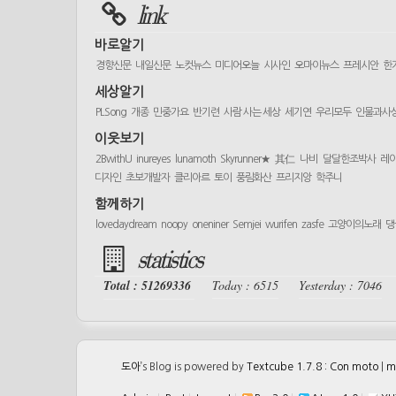
link
바로알기
경향신문
내일신문
노컷뉴스
미디어오늘
시사인
오마이뉴스
프레시안
한
세상알기
PLSong
개종
민중가요
반기련
사람 사는 세상
세기연
우리모두
인물과사
이웃보기
2BwithU
inureyes
lunamoth
Skyrunner★
其仁
나비
달달한조박사
레
디자인
초보개발자
클리아르
토이
풍림화산
프리지앙
학주니
함께하기
lovedaydream
noopy
oneniner
Semjei
wurifen
zasfe
고양이의노래
댕
statistics
Total : 51269336
Today : 6515
Yesterday : 7046
도아
’s Blog is powered by
Textcube 1.7.8 : Con moto
|
m