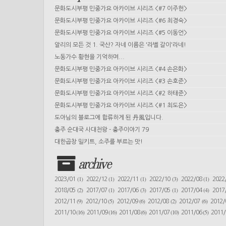
문화도시부평 민중가요 아카이브 시리즈 <#7 이주헌>
문화도시부평 민중가요 아카이브 시리즈 <#6 최경숙>
문화도시부평 민중가요 아카이브 시리즈 <#5 이동언>
알리의 모든 것 1. 국산? 자네 이름은 '라벨 갈이'라네!
노동가수 황현을 기억하며...
문화도시부평 민중가요 아카이브 시리즈 <#4 손은화>
문화도시부평 민중가요 아카이브 시리즈 <#3 손호준>
문화도시부평 민중가요 아카이브 시리즈 <#2 하태준>
문화도시부평 민중가요 아카이브 시리즈 <#1 최도은>
도아님의 블로그에 합류하게 된 丹風입니다.
충주 순대국 사대천왕 - 충주이야기 79
대한곱창 밀키트, 소주를 부르는 맛!
archive
(1)
(1)
(1)
(3)
(1)
2023/01
2022/12
2022/11
2022/10
2022/08
2022
(2)
(1)
(3)
(1)
(4)
2018/05
2017/07
2017/06
2017/05
2017/04
2017
(9)
(5)
(6)
(2)
(6)
2012/11
2012/10
2012/09
2012/08
2012/07
2012
(16)
(16)
(6)
(10)
(5)
2011/10
2011/09
2011/08
2011/07
2011/06
2011