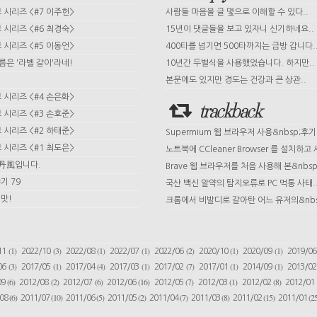
시리즈 <#7 이주헌>
사람들 마음을 글 몇으로 이해할 수 있다..
시리즈 <#6 최경숙>
15년이 댓글들을 보고 있자니 신기하네요..
시리즈 <#5 이동언>
400타를 넘기면 500타까지는 금방 갑니다.
이름은 '라벨 갈이'라네!
10년간 두벌식을 사용했었습니다. 하지만..
본문에도 있지만 경도는 건강과 큰 상관..
시리즈 <#4 손은화>
trackback
시리즈 <#3 손호준>
시리즈 <#2 하태준>
Supermium 웹 브라우저 사용&nbsp;후기
시리즈 <#1 최도은>
노트북에 CCleaner Browser 를 설치하고 사
 丹風입니다.
Brave 웹 브라우저를 처음 사용해 본&nbsp;
기 79
국산 백신 알약의 탐지오류로 PC 먹통 사태.
맛!
크롬에서 비발디로 갈아탄 어느 유저의&nbs
(1)
(3)
(1)
(1)
(2)
(1)
(1)
11
2022/10
2022/08
2022/07
2022/06
2020/10
2020/09
2019/0
(3)
(1)
(4)
(1)
(7)
(1)
(1)
06
2017/05
2017/04
2017/03
2017/02
2017/01
2014/09
2013/0
(6)
(2)
(6)
(16)
(7)
(1)
(8)
09
2012/08
2012/07
2012/06
2012/05
2012/03
2012/02
2012/01
(6)
(10)
(5)
(2)
(7)
(8)
(15)
(25
/08
2011/07
2011/06
2011/05
2011/04
2011/03
2011/02
2011/01