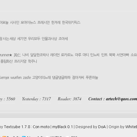
어오늘
시사인
오마이뉴스
프레시안
한겨레
한국위키릭스
람 사는 세상
세기연
우리모두
인물과사상
조아세
yrunner★
其仁
나비
달달한조박사
레이먼
로카르노
마루
마티
민노씨
민트
북북
서연아빠
소요
풍림화산
프리지앙
학주니
Semjei
wurifen
zasfe
고양이의노래
댕글댕글파파
점아저씨
푸른하늘
y : 5560
Yesterday : 7317
Reader: 3874
Contact :
artech@qaos.co
 by
Textcube 1.7.8 : Con moto
|
myBlack 0.1
| Designed by
DoA
| Origin by
WhiteB