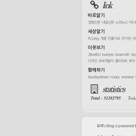
link
바로알기
경향신문
내일신문
노컷뉴스
미디
세상알기
PLSong
개종
민중가요
반기련
사
이웃보기
2BwithU
inureyes
lunamoth
Sk
디자인
초보개발자
클리아르
토이
함께하기
lovedaydream
noopy
oneniner
statistics
Total : 51282795
Toda
도아
’s Blog is powered