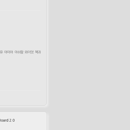
유
아미야
아쉬람
와이엇
책과
m
oard 2.0