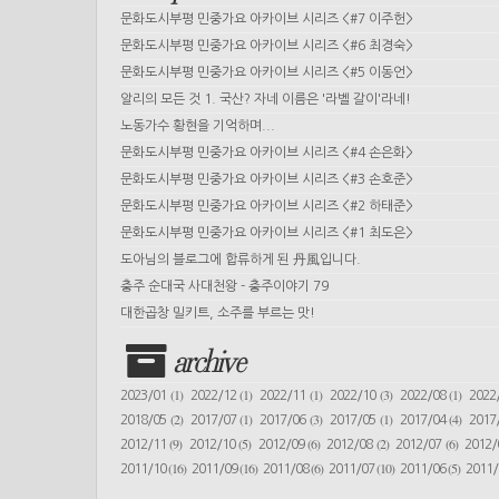
문화도시부평 민중가요 아카이브 시리즈 <#7 이주헌>
문화도시부평 민중가요 아카이브 시리즈 <#6 최경숙>
문화도시부평 민중가요 아카이브 시리즈 <#5 이동언>
알리의 모든 것 1. 국산? 자네 이름은 '라벨 갈이'라네!
노동가수 황현을 기억하며...
문화도시부평 민중가요 아카이브 시리즈 <#4 손은화>
문화도시부평 민중가요 아카이브 시리즈 <#3 손호준>
문화도시부평 민중가요 아카이브 시리즈 <#2 하태준>
문화도시부평 민중가요 아카이브 시리즈 <#1 최도은>
도아님의 블로그에 합류하게 된 丹風입니다.
충주 순대국 사대천왕 - 충주이야기 79
대한곱창 밀키트, 소주를 부르는 맛!
archive
(1)
(1)
(1)
(3)
(1)
2023/01
2022/12
2022/11
2022/10
2022/08
2022
(2)
(1)
(3)
(1)
(4)
2018/05
2017/07
2017/06
2017/05
2017/04
2017
(9)
(5)
(6)
(2)
(6)
2012/11
2012/10
2012/09
2012/08
2012/07
2012
(16)
(16)
(6)
(10)
(5)
2011/10
2011/09
2011/08
2011/07
2011/06
2011