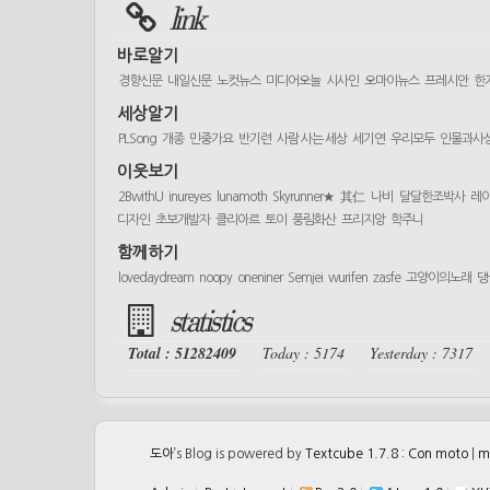
link
바로알기
경향신문
내일신문
노컷뉴스
미디어오늘
시사인
오마이뉴스
프레시안
한
세상알기
PLSong
개종
민중가요
반기련
사람 사는 세상
세기연
우리모두
인물과사
이웃보기
2BwithU
inureyes
lunamoth
Skyrunner★
其仁
나비
달달한조박사
레
디자인
초보개발자
클리아르
토이
풍림화산
프리지앙
학주니
함께하기
lovedaydream
noopy
oneniner
Semjei
wurifen
zasfe
고양이의노래
댕
statistics
Total : 51282409
Today : 5174
Yesterday : 7317
도아
’s Blog is powered by
Textcube 1.7.8 : Con moto
|
m