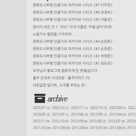
문화도시부평 민중가요 아카이브 시리즈 <#7 이주헌>
문화도시부평 민중가요 아카이브 시리즈 <#6 최경숙>
문화도시부평 민중가요 아카이브 시리즈 <#5 이동언>
알리의 모든 것 1. 국산? 자네 이름은 '라벨 갈이'라네!
노동가수 황현을 기억하며...
문화도시부평 민중가요 아카이브 시리즈 <#4 손은화>
문화도시부평 민중가요 아카이브 시리즈 <#3 손호준>
문화도시부평 민중가요 아카이브 시리즈 <#2 하태준>
문화도시부평 민중가요 아카이브 시리즈 <#1 최도은>
도아님의 블로그에 합류하게 된 丹風입니다.
충주 순대국 사대천왕 - 충주이야기 79
대한곱창 밀키트, 소주를 부르는 맛!
archive
(1)
(1)
(1)
(3)
(1)
2023/01
2022/12
2022/11
2022/10
2022/08
2022
(2)
(1)
(3)
(1)
(4)
2018/05
2017/07
2017/06
2017/05
2017/04
2017
(9)
(5)
(6)
(2)
(6)
2012/11
2012/10
2012/09
2012/08
2012/07
2012
(16)
(16)
(6)
(10)
(5)
2011/10
2011/09
2011/08
2011/07
2011/06
2011