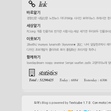
link
바로알기
경향신문
내일신문
노컷뉴스
미디어오늘
시사인
오마이뉴스
프레시안
한
세상알기
PLSong
개종
민중가요
반기련
사람 사는 세상
세기연
우리모두
인물과사
이웃보기
2BwithU
inureyes
lunamoth
Skyrunner★
其仁
나비
달달한조박사
레
디자인
초보개발자
클리아르
토이
풍림화산
프리지앙
학주니
함께하기
lovedaydream
noopy
oneniner
Semjei
wurifen
zasfe
고양이의노래
댕
statistics
Total : 51290425
Today : 6884
Yesterday : 6306
도아
’s Blog is powered by
Textcube 1.7.8 : Con moto
|
m