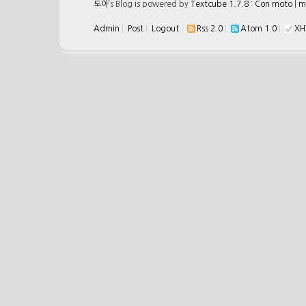
도아
’s Blog is powered by
Textcube 1.7.8 : Con moto
|
m
Admin
|
Post
|
Logout
|
Rss 2.0
|
Atom 1.0
|
XH