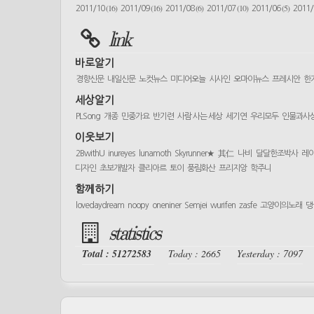
(16)
(16)
(6)
(10)
(5)
2011/10
2011/09
2011/08
2011/07
2011/06
2011
link
바로알기
경향신문
내일신문
노컷뉴스
미디어오늘
시사인
오마이뉴스
프레시안
한
세상알기
PLSong
개종
민중가요
반기련
사람 사는 세상
세기연
우리모두
인물과사
이웃보기
2BwithU
inureyes
lunamoth
Skyrunner★
其仁
나비
달달한조박사
레
디자인
초보개발자
클리아르
토이
풍림화산
프리지앙
학주니
함께하기
lovedaydream
noopy
oneniner
Semjei
wurifen
zasfe
고양이의노래
댕
statistics
Total : 51272583
Today : 2665
Yesterday : 7097