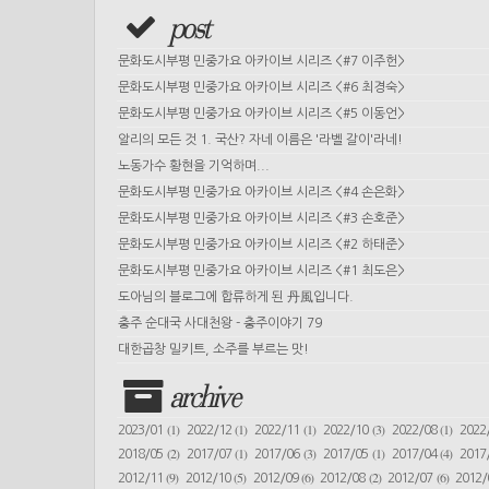
post
문화도시부평 민중가요 아카이브 시리즈 <#7 이주헌>
문화도시부평 민중가요 아카이브 시리즈 <#6 최경숙>
문화도시부평 민중가요 아카이브 시리즈 <#5 이동언>
알리의 모든 것 1. 국산? 자네 이름은 '라벨 갈이'라네!
노동가수 황현을 기억하며...
문화도시부평 민중가요 아카이브 시리즈 <#4 손은화>
문화도시부평 민중가요 아카이브 시리즈 <#3 손호준>
문화도시부평 민중가요 아카이브 시리즈 <#2 하태준>
문화도시부평 민중가요 아카이브 시리즈 <#1 최도은>
도아님의 블로그에 합류하게 된 丹風입니다.
충주 순대국 사대천왕 - 충주이야기 79
대한곱창 밀키트, 소주를 부르는 맛!
archive
(1)
(1)
(1)
(3)
(1)
2023/01
2022/12
2022/11
2022/10
2022/08
2022
(2)
(1)
(3)
(1)
(4)
2018/05
2017/07
2017/06
2017/05
2017/04
2017
(9)
(5)
(6)
(2)
(6)
2012/11
2012/10
2012/09
2012/08
2012/07
2012