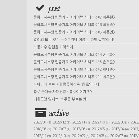
post
문화도시부평 민중가요 아카이브 시리즈 <#7 이주헌>
문화도시부평 민중가요 아카이브 시리즈 <#6 최경숙>
문화도시부평 민중가요 아카이브 시리즈 <#5 이동언>
알리의 모든 것 1. 국산? 자네 이름은 '라벨 갈이'라네!
노동가수 황현을 기억하며...
문화도시부평 민중가요 아카이브 시리즈 <#4 손은화>
문화도시부평 민중가요 아카이브 시리즈 <#3 손호준>
문화도시부평 민중가요 아카이브 시리즈 <#2 하태준>
문화도시부평 민중가요 아카이브 시리즈 <#1 최도은>
도아님의 블로그에 합류하게 된 丹風입니다.
충주 순대국 사대천왕 - 충주이야기 79
대한곱창 밀키트, 소주를 부르는 맛!
archive
(1)
(1)
(1)
(3)
(1)
2023/01
2022/12
2022/11
2022/10
2022/08
2022
(2)
(1)
(3)
(1)
(4)
2018/05
2017/07
2017/06
2017/05
2017/04
2017
(9)
(5)
(6)
(2)
(6)
2012/11
2012/10
2012/09
2012/08
2012/07
2012