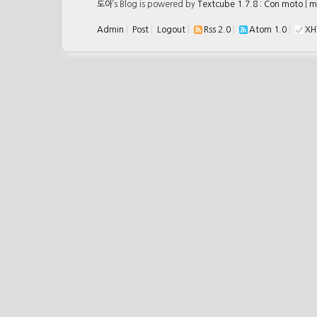
도아
’s Blog is powered by
Textcube 1.7.8 : Con moto
|
m
Admin
|
Post
|
Logout
|
Rss 2.0
|
Atom 1.0
|
XH