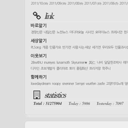
(16)
(16)
(6)
(10)
(5)
2011/10
2011/09
2011/08
2011/07
2011/06
2011
link
바로알기
경향신문
내일신문
노컷뉴스
미디어오늘
시사인
오마이뉴스
프레시안
한
세상알기
PLSong
개종
민중가요
반기련
사람 사는 세상
세기연
우리모두
인물과사
이웃보기
2BwithU
inureyes
lunamoth
Skyrunner★
其仁
나비
달달한조박사
레
디자인
초보개발자
클리아르
토이
풍림화산
프리지앙
학주니
함께하기
lovedaydream
noopy
oneniner
Semjei
wurifen
zasfe
고양이의노래
댕
statistics
Total : 51275904
Today : 5986
Yesterday : 7097