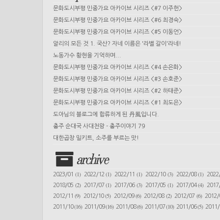
문화도시부평 민중가요 아카이브 시리즈 <#7 이주헌>
문화도시부평 민중가요 아카이브 시리즈 <#6 최경숙>
문화도시부평 민중가요 아카이브 시리즈 <#5 이동언>
알리의 모든 것 1. 국산? 자네 이름은 '라벨 갈이'라네!
노동가수 황현을 기억하며...
문화도시부평 민중가요 아카이브 시리즈 <#4 손은화>
문화도시부평 민중가요 아카이브 시리즈 <#3 손호준>
문화도시부평 민중가요 아카이브 시리즈 <#2 하태준>
문화도시부평 민중가요 아카이브 시리즈 <#1 최도은>
도아님의 블로그에 합류하게 된 丹風입니다.
충주 순대국 사대천왕 - 충주이야기 79
대한곱창 밀키트, 소주를 부르는 맛!
archive
(1)
(1)
(1)
(3)
(1)
2023/01
2022/12
2022/11
2022/10
2022/08
2022
(2)
(1)
(3)
(1)
(4)
2018/05
2017/07
2017/06
2017/05
2017/04
2017
(9)
(5)
(6)
(2)
(6)
2012/11
2012/10
2012/09
2012/08
2012/07
2012
(16)
(16)
(6)
(10)
(5)
2011/10
2011/09
2011/08
2011/07
2011/06
2011