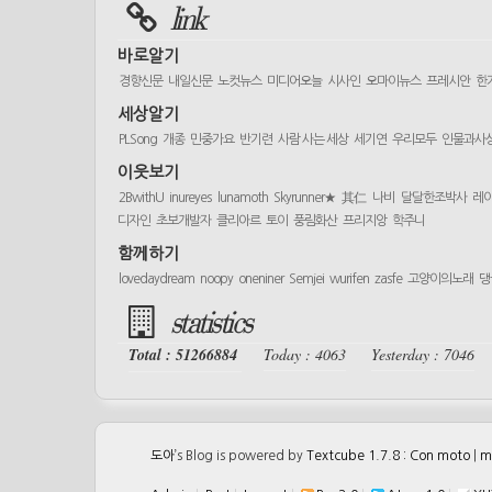
link
바로알기
경향신문
내일신문
노컷뉴스
미디어오늘
시사인
오마이뉴스
프레시안
한
세상알기
PLSong
개종
민중가요
반기련
사람 사는 세상
세기연
우리모두
인물과사
이웃보기
2BwithU
inureyes
lunamoth
Skyrunner★
其仁
나비
달달한조박사
레
디자인
초보개발자
클리아르
토이
풍림화산
프리지앙
학주니
함께하기
lovedaydream
noopy
oneniner
Semjei
wurifen
zasfe
고양이의노래
댕
statistics
Total : 51266884
Today : 4063
Yesterday : 7046
도아
’s Blog is powered by
Textcube 1.7.8 : Con moto
|
m