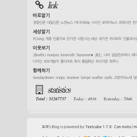
link
바로알기
경향신문
내일신문
노컷뉴스
미디어오늘
시사인
오마이뉴스
프레시안
한
세상알기
PLSong
개종
민중가요
반기련
사람 사는 세상
세기연
우리모두
인물과사
이웃보기
2BwithU
inureyes
lunamoth
Skyrunner★
其仁
나비
달달한조박사
레
디자인
초보개발자
클리아르
토이
풍림화산
프리지앙
학주니
함께하기
lovedaydream
noopy
oneniner
Semjei
wurifen
zasfe
고양이의노래
댕
statistics
Total : 51267737
Today : 4916
Yesterday : 7046
도아
’s Blog is powered by
Textcube 1.7.8 : Con moto
|
m