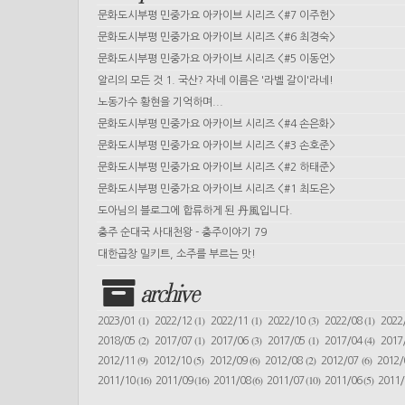
문화도시부평 민중가요 아카이브 시리즈 <#7 이주헌>
문화도시부평 민중가요 아카이브 시리즈 <#6 최경숙>
문화도시부평 민중가요 아카이브 시리즈 <#5 이동언>
알리의 모든 것 1. 국산? 자네 이름은 '라벨 갈이'라네!
노동가수 황현을 기억하며...
문화도시부평 민중가요 아카이브 시리즈 <#4 손은화>
문화도시부평 민중가요 아카이브 시리즈 <#3 손호준>
문화도시부평 민중가요 아카이브 시리즈 <#2 하태준>
문화도시부평 민중가요 아카이브 시리즈 <#1 최도은>
도아님의 블로그에 합류하게 된 丹風입니다.
충주 순대국 사대천왕 - 충주이야기 79
대한곱창 밀키트, 소주를 부르는 맛!
archive
(1)
(1)
(1)
(3)
(1)
2023/01
2022/12
2022/11
2022/10
2022/08
2022
(2)
(1)
(3)
(1)
(4)
2018/05
2017/07
2017/06
2017/05
2017/04
2017
(9)
(5)
(6)
(2)
(6)
2012/11
2012/10
2012/09
2012/08
2012/07
2012
(16)
(16)
(6)
(10)
(5)
2011/10
2011/09
2011/08
2011/07
2011/06
2011