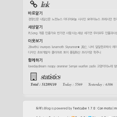
link
바로알기
경향신문
내일신문
노컷뉴스
미디어오늘
시사인
오마이뉴스
프레시안
한
세상알기
PLSong
개종
민중가요
반기련
사람 사는 세상
세기연
우리모두
인물과사
이웃보기
2BwithU
inureyes
lunamoth
Skyrunner★
其仁
나비
달달한조박사
레
디자인
초보개발자
클리아르
토이
풍림화산
프리지앙
학주니
함께하기
lovedaydream
noopy
oneniner
Semjei
wurifen
zasfe
고양이의노래
댕
statistics
Total : 51289110
Today : 5569
Yesterday : 6306
도아
’s Blog is powered by
Textcube 1.7.8 : Con moto
|
m