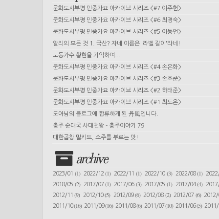
문화도시부평 민중가요 아카이브 시리즈 <#7 이주헌>
문화도시부평 민중가요 아카이브 시리즈 <#6 최경숙>
문화도시부평 민중가요 아카이브 시리즈 <#5 이동언>
알리의 모든 것 1. 국산? 자네 이름은 '라벨 갈이'라네!
노동가수 황현을 기억하며...
문화도시부평 민중가요 아카이브 시리즈 <#4 손은화>
문화도시부평 민중가요 아카이브 시리즈 <#3 손호준>
문화도시부평 민중가요 아카이브 시리즈 <#2 하태준>
문화도시부평 민중가요 아카이브 시리즈 <#1 최도은>
도아님의 블로그에 합류하게 된 丹風입니다.
충주 순대국 사대천왕 - 충주이야기 79
대한곱창 밀키트, 소주를 부르는 맛!
archive
(1)
(1)
(1)
(3)
(1)
2023/01
2022/12
2022/11
2022/10
2022/08
2022
(2)
(1)
(3)
(1)
(4)
2018/05
2017/07
2017/06
2017/05
2017/04
2017
(9)
(5)
(6)
(2)
(6)
2012/11
2012/10
2012/09
2012/08
2012/07
2012
(16)
(16)
(6)
(10)
(5)
2011/10
2011/09
2011/08
2011/07
2011/06
2011