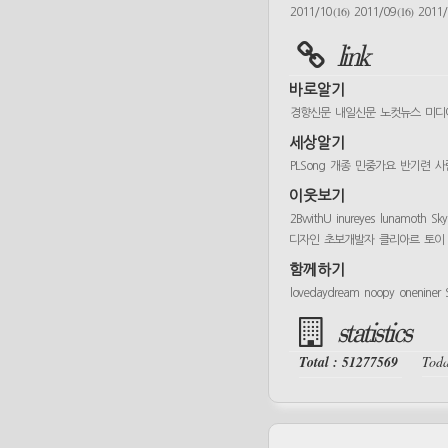
(16)
(16)
2011/10
2011/09
2011
link
바로알기
경향신문
내일신문
노컷뉴스
미디
세상알기
PLSong
개종
민중가요
반기련
사
이웃보기
2BwithU
inureyes
lunamoth
Sk
디자인
초보개발자
클리아르
토이
함께하기
lovedaydream
noopy
oneniner
statistics
Total : 51277569
Toda