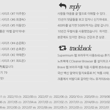
reply
시리즈 <#7 이주헌>
사람들 마음을 글 몇으로 이해할 수 있다..
시리즈 <#6 최경숙>
15년이 댓글들을 보고 있자니 신기하네요..
시리즈 <#5 이동언>
400타를 넘기면 500타까지는 금방 갑니다.
이름은 '라벨 갈이'라네!
10년간 두벌식을 사용했었습니다. 하지만..
본문에도 있지만 경도는 건강과 큰 상관..
시리즈 <#4 손은화>
trackback
시리즈 <#3 손호준>
시리즈 <#2 하태준>
Supermium 웹 브라우저 사용&nbsp;후기
시리즈 <#1 최도은>
노트북에 CCleaner Browser 를 설치하고 사
 丹風입니다.
Brave 웹 브라우저를 처음 사용해 본&nbsp;
기 79
국산 백신 알약의 탐지오류로 PC 먹통 사태.
맛!
크롬에서 비발디로 갈아탄 어느 유저의&nbs
(1)
(3)
(1)
(1)
(2)
(1)
(1)
11
2022/10
2022/08
2022/07
2022/06
2020/10
2020/09
2019/0
(3)
(1)
(4)
(1)
(7)
(1)
(1)
06
2017/05
2017/04
2017/03
2017/02
2017/01
2014/09
2013/0
(6)
(2)
(6)
(16)
(7)
(1)
(8)
09
2012/08
2012/07
2012/06
2012/05
2012/03
2012/02
2012/01