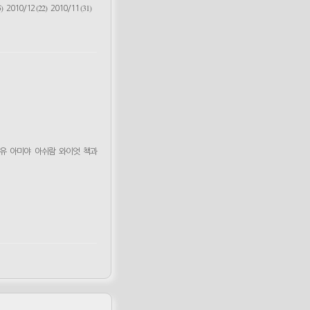
)
(22)
(31)
2010/12
2010/11
유
아미야
아쉬람
와이엇
책과