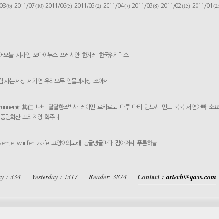
(6)
(10)
(5)
(2)
(7)
(8)
(15)
(25
/08
2011/07
2011/06
2011/05
2011/04
2011/03
2011/02
2011/01
어오늘
시사인
오마이뉴스
프레시안
한겨레
한국위키릭스
람 사는 세상
세기연
우리모두
인물과사상
조아세
yrunner★
其仁
나비
달달한조박사
레이먼
로카르노
마루
마티
민노씨
민트
북북
서연아빠
소요
풍림화산
프리지앙
학주니
Semjei
wurifen
zasfe
고양이의노래
댕글댕글파파
점아저씨
푸른하늘
y : 334
Yesterday : 7317
Reader: 3874
Contact :
artech@qaos.com