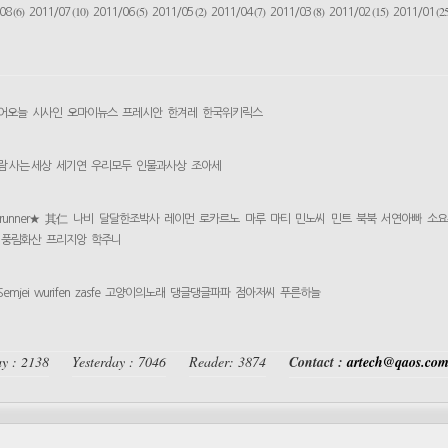
(6)
(10)
(5)
(2)
(7)
(8)
(15)
(25
/08
2011/07
2011/06
2011/05
2011/04
2011/03
2011/02
2011/01
어오늘
시사인
오마이뉴스
프레시안
한겨레
한국위키릭스
람 사는 세상
세기연
우리모두
인물과사상
조아세
yrunner★
其仁
나비
달달한조박사
레이먼
로카르노
마루
마티
민노씨
민트
북북
서연아빠
소요
풍림화산
프리지앙
학주니
Semjei
wurifen
zasfe
고양이의노래
댕글댕글파파
점아저씨
푸른하늘
y : 2138
Yesterday : 7046
Reader: 3874
Contact :
artech@qaos.co