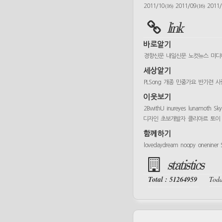
(16)
(16)
2011/10
2011/09
2011
link
바로알기
경향신문
내일신문
노컷뉴스
미디
세상알기
PLSong
개종
민중가요
반기련
사
이웃보기
2BwithU
inureyes
lunamoth
Sk
디자인
초보개발자
클리아르
토이
함께하기
lovedaydream
noopy
oneniner
statistics
Total : 51264959
Toda