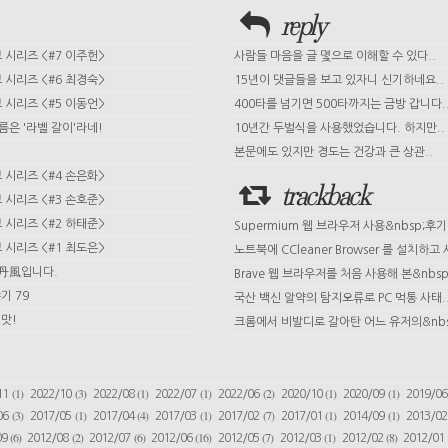
reply
시리즈 <#7 이주헌>
사람들 마음을 글 몇으로 이해할 수 있다..
시리즈 <#6 최경숙>
15년이 댓글들을 보고 있자니 신기하네요..
시리즈 <#5 이동언>
400타를 넘기면 500타까지는 금방 갑니다.
이름은 '라벨 갈이'라네!
10년간 두벌식을 사용했었습니다. 하지만..
본문에도 있지만 경도는 건강과 큰 상관..
시리즈 <#4 손은화>
trackback
시리즈 <#3 손호준>
시리즈 <#2 하태준>
Supermium 웹 브라우저 사용&nbsp;후기
시리즈 <#1 최도은>
노트북에 CCleaner Browser 를 설치하고 사
 丹風입니다.
Brave 웹 브라우저를 처음 사용해 본&nbsp;
기 79
국산 백신 알약의 탐지오류로 PC 먹통 사태.
맛!
크롬에서 비발디로 갈아탄 어느 유저의&nbs
(1)
(3)
(1)
(1)
(2)
(1)
(1)
11
2022/10
2022/08
2022/07
2022/06
2020/10
2020/09
2019/0
(3)
(1)
(4)
(1)
(7)
(1)
(1)
06
2017/05
2017/04
2017/03
2017/02
2017/01
2014/09
2013/0
(6)
(2)
(6)
(16)
(7)
(1)
(8)
09
2012/08
2012/07
2012/06
2012/05
2012/03
2012/02
2012/01