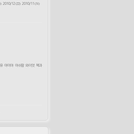
)
(22)
(31)
2010/12
2010/11
유
아미야
아쉬람
와이엇
책과
m