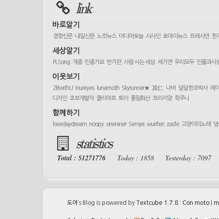
link
바로알기
경향신문
내일신문
노컷뉴스
미디어오늘
시사인
오마이뉴스
프레시안
한
세상알기
PLSong
개종
민중가요
반기련
사람 사는 세상
세기연
우리모두
인물과사
이웃보기
2BwithU
inureyes
lunamoth
Skyrunner★
其仁
나비
달달한조박사
레
디자인
초보개발자
클리아르
토이
풍림화산
프리지앙
학주니
함께하기
lovedaydream
noopy
oneniner
Semjei
wurifen
zasfe
고양이의노래
댕
statistics
Total : 51271776
Today : 1858
Yesterday : 7097
도아
’s Blog is powered by
Textcube 1.7.8 : Con moto
|
m