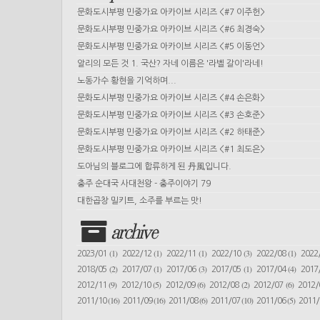
문화도시부평 민중가요 아카이브 시리즈 <#7 이주헌>
문화도시부평 민중가요 아카이브 시리즈 <#6 최경숙>
문화도시부평 민중가요 아카이브 시리즈 <#5 이동언>
알리의 모든 것 1. 국산? 자네 이름은 '라벨 갈이'라네!
노동가수 황현을 기억하며...
문화도시부평 민중가요 아카이브 시리즈 <#4 손은화>
문화도시부평 민중가요 아카이브 시리즈 <#3 손호준>
문화도시부평 민중가요 아카이브 시리즈 <#2 하태준>
문화도시부평 민중가요 아카이브 시리즈 <#1 최도은>
도아님의 블로그에 합류하게 된 丹風입니다.
충주 순대국 사대천왕 - 충주이야기 79
대한곱창 밀키트, 소주를 부르는 맛!
archive
(1)
(1)
(1)
(3)
(1)
2023/01
2022/12
2022/11
2022/10
2022/08
2022
(2)
(1)
(3)
(1)
(4)
2018/05
2017/07
2017/06
2017/05
2017/04
2017
(9)
(5)
(6)
(2)
(6)
2012/11
2012/10
2012/09
2012/08
2012/07
2012
(16)
(16)
(6)
(10)
(5)
2011/10
2011/09
2011/08
2011/07
2011/06
2011