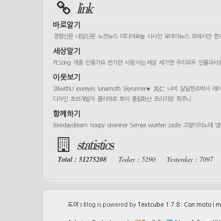
link
바로알기
경향신문
내일신문
노컷뉴스
미디어오늘
시사인
오마이뉴스
프레시안
한
세상알기
PLSong
개종
민중가요
반기련
사람 사는 세상
세기연
우리모두
인물과사
이웃보기
2BwithU
inureyes
lunamoth
Skyrunner★
其仁
나비
달달한조박사
레
디자인
초보개발자
클리아르
토이
풍림화산
프리지앙
학주니
함께하기
lovedaydream
noopy
oneniner
Semjei
wurifen
zasfe
고양이의노래
댕
statistics
Total : 51275208
Today : 5290
Yesterday : 7097
도아
’s Blog is powered by
Textcube 1.7.8 : Con moto
|
m