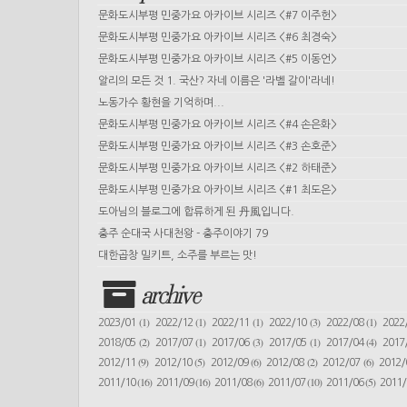
문화도시부평 민중가요 아카이브 시리즈 <#7 이주헌>
문화도시부평 민중가요 아카이브 시리즈 <#6 최경숙>
문화도시부평 민중가요 아카이브 시리즈 <#5 이동언>
알리의 모든 것 1. 국산? 자네 이름은 '라벨 갈이'라네!
노동가수 황현을 기억하며...
문화도시부평 민중가요 아카이브 시리즈 <#4 손은화>
문화도시부평 민중가요 아카이브 시리즈 <#3 손호준>
문화도시부평 민중가요 아카이브 시리즈 <#2 하태준>
문화도시부평 민중가요 아카이브 시리즈 <#1 최도은>
도아님의 블로그에 합류하게 된 丹風입니다.
충주 순대국 사대천왕 - 충주이야기 79
대한곱창 밀키트, 소주를 부르는 맛!
archive
(1)
(1)
(1)
(3)
(1)
2023/01
2022/12
2022/11
2022/10
2022/08
2022
(2)
(1)
(3)
(1)
(4)
2018/05
2017/07
2017/06
2017/05
2017/04
2017
(9)
(5)
(6)
(2)
(6)
2012/11
2012/10
2012/09
2012/08
2012/07
2012
(16)
(16)
(6)
(10)
(5)
2011/10
2011/09
2011/08
2011/07
2011/06
2011