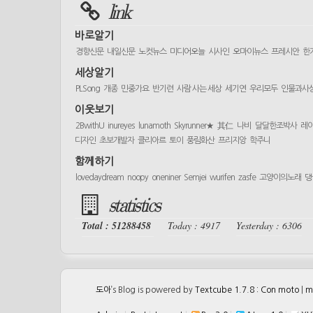
link
바로알기
경향신문
내일신문
노컷뉴스
미디어오늘
시사인
오마이뉴스
프레시안
한
세상알기
PLSong
개종
민중가요
반기련
사람 사는 세상
세기연
우리모두
인물과사
이웃보기
2BwithU
inureyes
lunamoth
Skyrunner★
其仁
나비
달달한조박사
레
디자인
초보개발자
클리아르
토이
풍림화산
프리지앙
학주니
함께하기
lovedaydream
noopy
oneniner
Semjei
wurifen
zasfe
고양이의노래
댕
statistics
Total : 51288458
Today : 4917
Yesterday : 6306
도아
’s Blog is powered by
Textcube 1.7.8 : Con moto
|
m