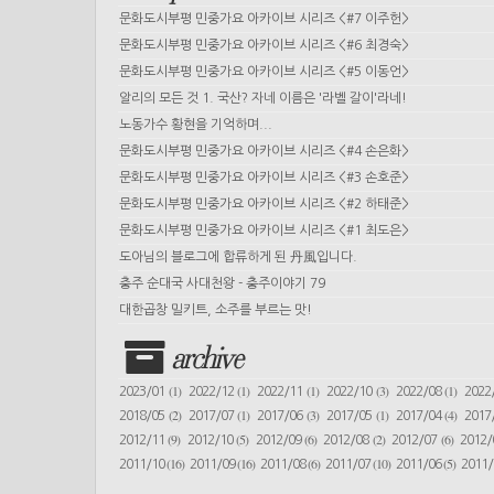
문화도시부평 민중가요 아카이브 시리즈 <#7 이주헌>
문화도시부평 민중가요 아카이브 시리즈 <#6 최경숙>
문화도시부평 민중가요 아카이브 시리즈 <#5 이동언>
알리의 모든 것 1. 국산? 자네 이름은 '라벨 갈이'라네!
노동가수 황현을 기억하며...
문화도시부평 민중가요 아카이브 시리즈 <#4 손은화>
문화도시부평 민중가요 아카이브 시리즈 <#3 손호준>
문화도시부평 민중가요 아카이브 시리즈 <#2 하태준>
문화도시부평 민중가요 아카이브 시리즈 <#1 최도은>
도아님의 블로그에 합류하게 된 丹風입니다.
충주 순대국 사대천왕 - 충주이야기 79
대한곱창 밀키트, 소주를 부르는 맛!
archive
(1)
(1)
(1)
(3)
(1)
2023/01
2022/12
2022/11
2022/10
2022/08
2022
(2)
(1)
(3)
(1)
(4)
2018/05
2017/07
2017/06
2017/05
2017/04
2017
(9)
(5)
(6)
(2)
(6)
2012/11
2012/10
2012/09
2012/08
2012/07
2012
(16)
(16)
(6)
(10)
(5)
2011/10
2011/09
2011/08
2011/07
2011/06
2011