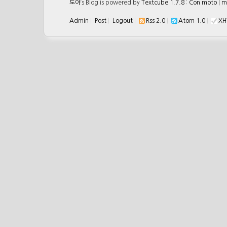
도아
’s Blog is powered by
Textcube 1.7.8 : Con moto
|
m
Admin
|
Post
|
Logout
|
Rss 2.0
|
Atom 1.0
|
XH