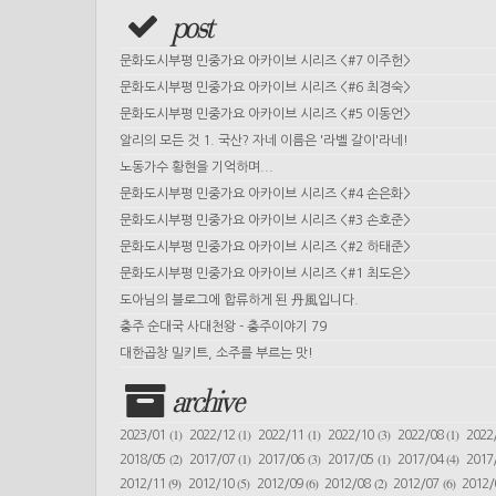
post
문화도시부평 민중가요 아카이브 시리즈 <#7 이주헌>
문화도시부평 민중가요 아카이브 시리즈 <#6 최경숙>
문화도시부평 민중가요 아카이브 시리즈 <#5 이동언>
알리의 모든 것 1. 국산? 자네 이름은 '라벨 갈이'라네!
노동가수 황현을 기억하며...
문화도시부평 민중가요 아카이브 시리즈 <#4 손은화>
문화도시부평 민중가요 아카이브 시리즈 <#3 손호준>
문화도시부평 민중가요 아카이브 시리즈 <#2 하태준>
문화도시부평 민중가요 아카이브 시리즈 <#1 최도은>
도아님의 블로그에 합류하게 된 丹風입니다.
충주 순대국 사대천왕 - 충주이야기 79
대한곱창 밀키트, 소주를 부르는 맛!
archive
(1)
(1)
(1)
(3)
(1)
2023/01
2022/12
2022/11
2022/10
2022/08
2022
(2)
(1)
(3)
(1)
(4)
2018/05
2017/07
2017/06
2017/05
2017/04
2017
(9)
(5)
(6)
(2)
(6)
2012/11
2012/10
2012/09
2012/08
2012/07
2012