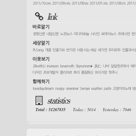
(16)
(16)
(6)
(10)
(5)
2011/10
2011/09
2011/08
2011/07
2011/06
2011
link
바로알기
경향신문
내일신문
노컷뉴스
미디어오늘
시사인
오마이뉴스
프레시안
한
세상알기
PLSong
개종
민중가요
반기련
사람 사는 세상
세기연
우리모두
인물과사
이웃보기
2BwithU
inureyes
lunamoth
Skyrunner★
其仁
나비
달달한조박사
레
디자인
초보개발자
클리아르
토이
풍림화산
프리지앙
학주니
함께하기
lovedaydream
noopy
oneniner
Semjei
wurifen
zasfe
고양이의노래
댕
statistics
Total : 51267835
Today : 5014
Yesterday : 7046