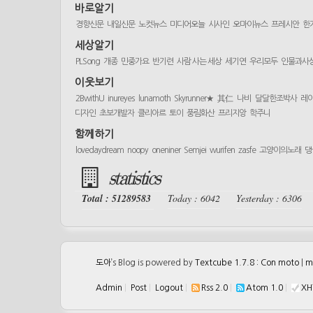
바로알기
경향신문
내일신문
노컷뉴스
미디어오늘
시사인
오마이뉴스
프레시안
한
세상알기
PLSong
개종
민중가요
반기련
사람 사는 세상
세기연
우리모두
인물과사
이웃보기
2BwithU
inureyes
lunamoth
Skyrunner★
其仁
나비
달달한조박사
레
디자인
초보개발자
클리아르
토이
풍림화산
프리지앙
학주니
함께하기
lovedaydream
noopy
oneniner
Semjei
wurifen
zasfe
고양이의노래
댕
statistics
Total : 51289583
Today : 6042
Yesterday : 6306
도아
’s Blog is powered by
Textcube 1.7.8 : Con moto
|
m
Admin
|
Post
|
Logout
|
Rss 2.0
|
Atom 1.0
|
XH