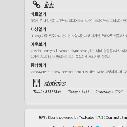
link
바로알기
경향신문
내일신문
노컷뉴스
미디어오늘
시사인
오마이뉴스
프레시안
한
세상알기
PLSong
개종
민중가요
반기련
사람 사는 세상
세기연
우리모두
인물과사
이웃보기
2BwithU
inureyes
lunamoth
Skyrunner★
其仁
나비
달달한조박사
레
디자인
초보개발자
클리아르
토이
풍림화산
프리지앙
학주니
함께하기
lovedaydream
noopy
oneniner
Semjei
wurifen
zasfe
고양이의노래
댕
statistics
Total : 51271349
Today : 1431
Yesterday : 7097
도아
’s Blog is powered by
Textcube 1.7.8 : Con moto
|
m