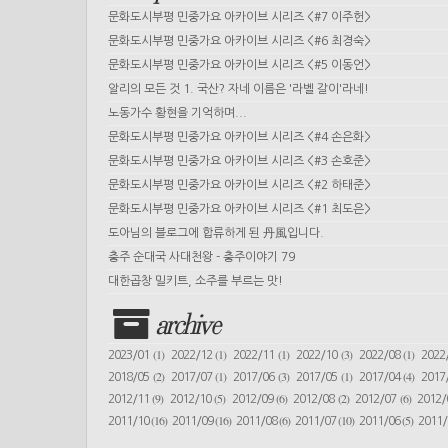
문화도시부평 민중가요 아카이브 시리즈 <#7 이주헌>
문화도시부평 민중가요 아카이브 시리즈 <#6 최경숙>
문화도시부평 민중가요 아카이브 시리즈 <#5 이동언>
알리의 모든 것 1. 국산? 자네 이름은 '라벨 갈이'라네!
노동가수 황현을 기억하며...
문화도시부평 민중가요 아카이브 시리즈 <#4 손은화>
문화도시부평 민중가요 아카이브 시리즈 <#3 손호준>
문화도시부평 민중가요 아카이브 시리즈 <#2 하태준>
문화도시부평 민중가요 아카이브 시리즈 <#1 최도은>
도아님의 블로그에 합류하게 된 丹風입니다.
충주 순대국 사대천왕 - 충주이야기 79
대한곱창 밀키트, 소주를 부르는 맛!
archive
(1)
(1)
(1)
(3)
(1)
2023/01
2022/12
2022/11
2022/10
2022/08
2022
(2)
(1)
(3)
(1)
(4)
2018/05
2017/07
2017/06
2017/05
2017/04
2017
(9)
(5)
(6)
(2)
(6)
2012/11
2012/10
2012/09
2012/08
2012/07
2012
(16)
(16)
(6)
(10)
(5)
2011/10
2011/09
2011/08
2011/07
2011/06
2011