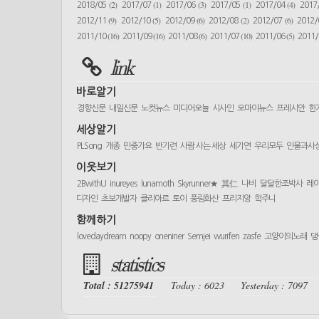
(2)
(1)
(3)
(1)
(4)
2018/05
2017/07
2017/06
2017/05
2017/04
2017
(9)
(5)
(6)
(2)
(6)
2012/11
2012/10
2012/09
2012/08
2012/07
2012
(16)
(16)
(6)
(10)
(5)
2011/10
2011/09
2011/08
2011/07
2011/06
2011
link
바로알기
경향신문
내일신문
노컷뉴스
미디어오늘
시사인
오마이뉴스
프레시안
한
세상알기
PLSong
개종
민중가요
반기련
사람 사는 세상
세기연
우리모두
인물과사
이웃보기
2BwithU
inureyes
lunamoth
Skyrunner★
其仁
나비
달달한조박사
레
디자인
초보개발자
클리아르
토이
풍림화산
프리지앙
학주니
함께하기
lovedaydream
noopy
oneniner
Semjei
wurifen
zasfe
고양이의노래
댕
statistics
Total : 51275941
Today : 6023
Yesterday : 7097