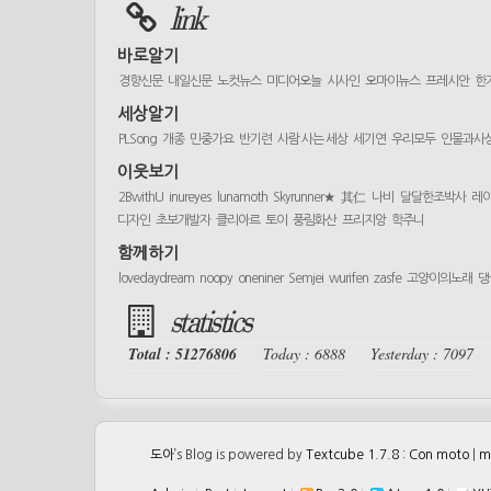
link
바로알기
경향신문
내일신문
노컷뉴스
미디어오늘
시사인
오마이뉴스
프레시안
한
세상알기
PLSong
개종
민중가요
반기련
사람 사는 세상
세기연
우리모두
인물과사
이웃보기
2BwithU
inureyes
lunamoth
Skyrunner★
其仁
나비
달달한조박사
레
디자인
초보개발자
클리아르
토이
풍림화산
프리지앙
학주니
함께하기
lovedaydream
noopy
oneniner
Semjei
wurifen
zasfe
고양이의노래
댕
statistics
Total : 51276806
Today : 6888
Yesterday : 7097
도아
’s Blog is powered by
Textcube 1.7.8 : Con moto
|
m