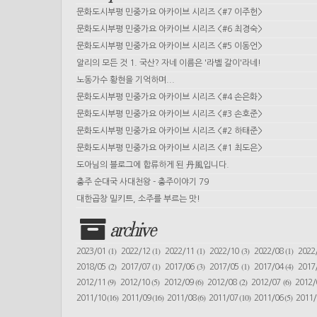
문화도시부평 민중가요 아카이브 시리즈 <#7 이주헌>
문화도시부평 민중가요 아카이브 시리즈 <#6 최경숙>
문화도시부평 민중가요 아카이브 시리즈 <#5 이동언>
알리의 모든 것 1. 국산? 자네 이름은 '라벨 갈이'라네!
노동가수 황현을 기억하며...
문화도시부평 민중가요 아카이브 시리즈 <#4 손은화>
문화도시부평 민중가요 아카이브 시리즈 <#3 손호준>
문화도시부평 민중가요 아카이브 시리즈 <#2 하태준>
문화도시부평 민중가요 아카이브 시리즈 <#1 최도은>
도아님의 블로그에 합류하게 된 丹風입니다.
충주 순대국 사대천왕 - 충주이야기 79
대한곱창 밀키트, 소주를 부르는 맛!
archive
(1)
(1)
(1)
(3)
(1)
2023/01
2022/12
2022/11
2022/10
2022/08
2022
(2)
(1)
(3)
(1)
(4)
2018/05
2017/07
2017/06
2017/05
2017/04
2017
(9)
(5)
(6)
(2)
(6)
2012/11
2012/10
2012/09
2012/08
2012/07
2012
(16)
(16)
(6)
(10)
(5)
2011/10
2011/09
2011/08
2011/07
2011/06
2011