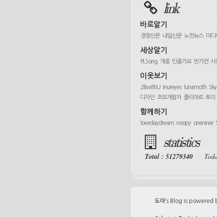
link
바로알기
경향신문
내일신문
노컷뉴스
미디
세상알기
PLSong
개종
민중가요
반기련
사
이웃보기
2BwithU
inureyes
lunamoth
Sk
디자인
초보개발자
클리아르
토이
함께하기
lovedaydream
noopy
oneniner
statistics
Total : 51279340
Toda
도아
’s Blog is powered