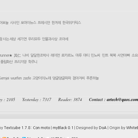
어오늘
시사인
오마이뉴스
프레시안
한겨레
한국위키릭스
람 사는 세상
세기연
우리모두
인물과사상
조아세
yrunner★
其仁
나비
달달한조박사
레이먼
로카르노
마루
마티
민노씨
민트
북북
서연아빠
소요
풍림화산
프리지앙
학주니
Semjei
wurifen
zasfe
고양이의노래
댕글댕글파파
점아저씨
푸른하늘
y : 2105
Yesterday : 7317
Reader: 3874
Contact :
artech@qaos.co
 by
Textcube 1.7.8 : Con moto
|
myBlack 0.1
| Designed by
DoA
| Origin by
WhiteB