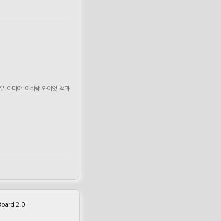
유
아미야
아쉬람
와이엇
책과
m
oard 2.0