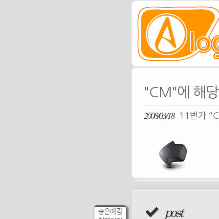
"CM"에 해당
2008/03/18
11번가 "
post
좋은예감