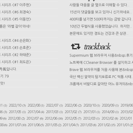
시리즈 <#7 이주헌>
사람들 마음을 글 몇으로 이해할 수 있다..
시리즈 <#6 최경숙>
15년이 댓글들을 보고 있자니 신기하네요..
시리즈 <#5 이동언>
400타를 넘기면 500타까지는 금방 갑니다.
이름은 '라벨 갈이'라네!
10년간 두벌식을 사용했었습니다. 하지만..
본문에도 있지만 경도는 건강과 큰 상관..
시리즈 <#4 손은화>
trackback
시리즈 <#3 손호준>
시리즈 <#2 하태준>
Supermium 웹 브라우저 사용&nbsp;후기
시리즈 <#1 최도은>
노트북에 CCleaner Browser 를 설치하고 사
 丹風입니다.
Brave 웹 브라우저를 처음 사용해 본&nbsp;
기 79
국산 백신 알약의 탐지오류로 PC 먹통 사태.
맛!
크롬에서 비발디로 갈아탄 어느 유저의&nbs
(1)
(3)
(1)
(1)
(2)
(1)
(1)
11
2022/10
2022/08
2022/07
2022/06
2020/10
2020/09
2019/0
(3)
(1)
(4)
(1)
(7)
(1)
(1)
06
2017/05
2017/04
2017/03
2017/02
2017/01
2014/09
2013/0
(6)
(2)
(6)
(16)
(7)
(1)
(8)
09
2012/08
2012/07
2012/06
2012/05
2012/03
2012/02
2012/01
(6)
(10)
(5)
(2)
(7)
(8)
(15)
(25
/08
2011/07
2011/06
2011/05
2011/04
2011/03
2011/02
2011/01