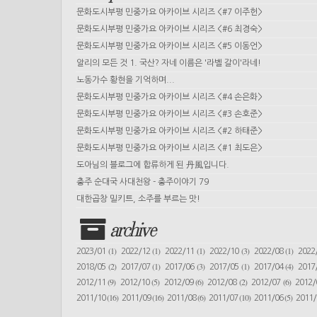
문화도시부평 민중가요 아카이브 시리즈 <#7 이주헌>
문화도시부평 민중가요 아카이브 시리즈 <#6 최경숙>
문화도시부평 민중가요 아카이브 시리즈 <#5 이동언>
알리의 모든 것 1. 국산? 자네 이름은 '라벨 갈이'라네!
노동가수 황현을 기억하며...
문화도시부평 민중가요 아카이브 시리즈 <#4 손은화>
문화도시부평 민중가요 아카이브 시리즈 <#3 손호준>
문화도시부평 민중가요 아카이브 시리즈 <#2 하태준>
문화도시부평 민중가요 아카이브 시리즈 <#1 최도은>
도아님의 블로그에 합류하게 된 丹風입니다.
충주 순대국 사대천왕 - 충주이야기 79
대한곱창 밀키트, 소주를 부르는 맛!
archive
(1)
(1)
(1)
(3)
(1)
2023/01
2022/12
2022/11
2022/10
2022/08
2022
(2)
(1)
(3)
(1)
(4)
2018/05
2017/07
2017/06
2017/05
2017/04
2017
(9)
(5)
(6)
(2)
(6)
2012/11
2012/10
2012/09
2012/08
2012/07
2012
(16)
(16)
(6)
(10)
(5)
2011/10
2011/09
2011/08
2011/07
2011/06
2011