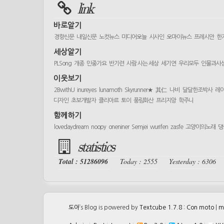
link
바로알기
경향신문
내일신문
노컷뉴스
미디어오늘
시사인
오마이뉴스
프레시안
한
세상알기
PLSong
개종
민중가요
반기련
사람 사는 세상
세기연
우리모두
인물과사
이웃보기
2BwithU
inureyes
lunamoth
Skyrunner★
其仁
나비
달달한조박사
레
디자인
초보개발자
클리아르
토이
풍림화산
프리지앙
학주니
함께하기
lovedaydream
noopy
oneniner
Semjei
wurifen
zasfe
고양이의노래
댕
statistics
Total : 51286096
Today : 2555
Yesterday : 6306
도아
’s Blog is powered by
Textcube 1.7.8 : Con moto
|
m