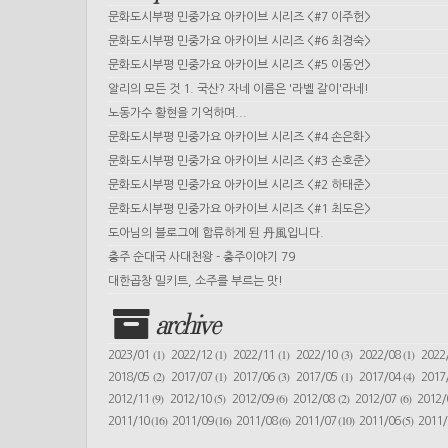
문화도시부평 민중가요 아카이브 시리즈 <#7 이주헌>
문화도시부평 민중가요 아카이브 시리즈 <#6 최경숙>
문화도시부평 민중가요 아카이브 시리즈 <#5 이동언>
알리의 모든 것 1. 국산? 자네 이름은 '라벨 갈이'라네!
노동가수 황현을 기억하며...
문화도시부평 민중가요 아카이브 시리즈 <#4 손은화>
문화도시부평 민중가요 아카이브 시리즈 <#3 손호준>
문화도시부평 민중가요 아카이브 시리즈 <#2 하태준>
문화도시부평 민중가요 아카이브 시리즈 <#1 최도은>
도아님의 블로그에 합류하게 된 丹風입니다.
충주 순대국 사대천왕 - 충주이야기 79
대한곱창 밀키트, 소주를 부르는 맛!
archive
(1)
(1)
(1)
(3)
(1)
2023/01
2022/12
2022/11
2022/10
2022/08
2022
(2)
(1)
(3)
(1)
(4)
2018/05
2017/07
2017/06
2017/05
2017/04
2017
(9)
(5)
(6)
(2)
(6)
2012/11
2012/10
2012/09
2012/08
2012/07
2012
(16)
(16)
(6)
(10)
(5)
2011/10
2011/09
2011/08
2011/07
2011/06
2011