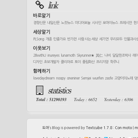
link
바로알기
경향신문
내일신문
노컷뉴스
미디어오늘
시사인
오마이뉴스
프레시안
한
세상알기
PLSong
개종
민중가요
반기련
사람 사는 세상
세기연
우리모두
인물과사
이웃보기
2BwithU
inureyes
lunamoth
Skyrunner★
其仁
나비
달달한조박사
레
디자인
초보개발자
클리아르
토이
풍림화산
프리지앙
학주니
함께하기
lovedaydream
noopy
oneniner
Semjei
wurifen
zasfe
고양이의노래
댕
statistics
Total : 51290193
Today : 6652
Yesterday : 6306
도아
’s Blog is powered by
Textcube 1.7.8 : Con moto
|
m