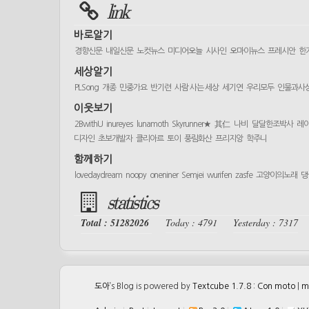
link
바로알기
경향신문
내일신문
노컷뉴스
미디어오늘
시사인
오마이뉴스
프레시안
한
세상알기
PLSong
개종
민중가요
반기련
사람 사는 세상
세기연
우리모두
인물과사
이웃보기
2BwithU
inureyes
lunamoth
Skyrunner★
其仁
나비
달달한조박사
레
디자인
초보개발자
클리아르
토이
풍림화산
프리지앙
학주니
함께하기
lovedaydream
noopy
oneniner
Semjei
wurifen
zasfe
고양이의노래
댕
statistics
Total : 51282026
Today : 4791
Yesterday : 7317
도아
’s Blog is powered by
Textcube 1.7.8 : Con moto
|
m