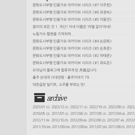
문화도시부평 민중가요 아카이브 시리즈 <#7 이주헌>
문화도시부평 민중가요 아카이브 시리즈 <#6 최경숙>
문화도시부평 민중가요 아카이브 시리즈 <#5 이동언>
알리의 모든 것 1. 국산? 자네 이름은 '라벨 갈이'라네!
노동가수 황현을 기억하며...
문화도시부평 민중가요 아카이브 시리즈 <#4 손은화>
문화도시부평 민중가요 아카이브 시리즈 <#3 손호준>
문화도시부평 민중가요 아카이브 시리즈 <#2 하태준>
문화도시부평 민중가요 아카이브 시리즈 <#1 최도은>
도아님의 블로그에 합류하게 된 丹風입니다.
충주 순대국 사대천왕 - 충주이야기 79
대한곱창 밀키트, 소주를 부르는 맛!
archive
(1)
(1)
(1)
(3)
(1)
2023/01
2022/12
2022/11
2022/10
2022/08
2022
(2)
(1)
(3)
(1)
(4)
2018/05
2017/07
2017/06
2017/05
2017/04
2017
(9)
(5)
(6)
(2)
(6)
2012/11
2012/10
2012/09
2012/08
2012/07
2012
(16)
(16)
(6)
(10)
(5)
2011/10
2011/09
2011/08
2011/07
2011/06
2011