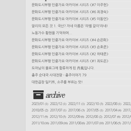
문화도시부평 민중가요 아카이브 시리즈 <#7 이주헌>
문화도시부평 민중가요 아카이브 시리즈 <#6 최경숙>
문화도시부평 민중가요 아카이브 시리즈 <#5 이동언>
알리의 모든 것 1. 국산? 자네 이름은 '라벨 갈이'라네!
노동가수 황현을 기억하며...
문화도시부평 민중가요 아카이브 시리즈 <#4 손은화>
문화도시부평 민중가요 아카이브 시리즈 <#3 손호준>
문화도시부평 민중가요 아카이브 시리즈 <#2 하태준>
문화도시부평 민중가요 아카이브 시리즈 <#1 최도은>
도아님의 블로그에 합류하게 된 丹風입니다.
충주 순대국 사대천왕 - 충주이야기 79
대한곱창 밀키트, 소주를 부르는 맛!
archive
(1)
(1)
(1)
(3)
(1)
2023/01
2022/12
2022/11
2022/10
2022/08
2022
(2)
(1)
(3)
(1)
(4)
2018/05
2017/07
2017/06
2017/05
2017/04
2017
(9)
(5)
(6)
(2)
(6)
2012/11
2012/10
2012/09
2012/08
2012/07
2012
(16)
(16)
(6)
(10)
(5)
2011/10
2011/09
2011/08
2011/07
2011/06
2011