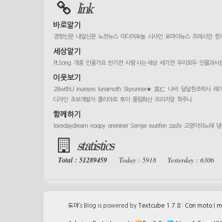
link
바로알기
경향신문
내일신문
노컷뉴스
미디어오늘
시사인
오마이뉴스
프레시안
한
세상알기
PLSong
개종
민중가요
반기련
사람 사는 세상
세기연
우리모두
인물과사
이웃보기
2BwithU
inureyes
lunamoth
Skyrunner★
其仁
나비
달달한조박사
레
디자인
초보개발자
클리아르
토이
풍림화산
프리지앙
학주니
함께하기
lovedaydream
noopy
oneniner
Semjei
wurifen
zasfe
고양이의노래
댕
statistics
Total : 51289459
Today : 5918
Yesterday : 6306
도아
’s Blog is powered by
Textcube 1.7.8 : Con moto
|
m