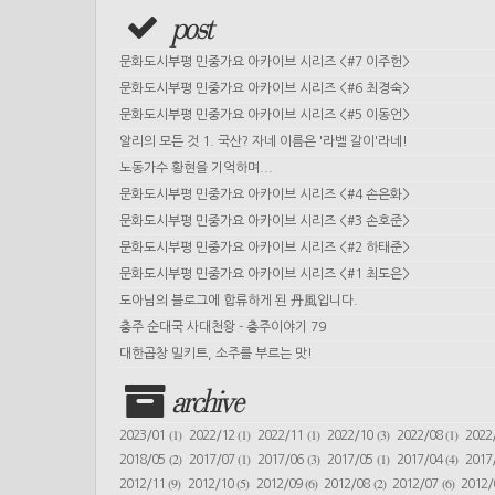
post
문화도시부평 민중가요 아카이브 시리즈 <#7 이주헌>
문화도시부평 민중가요 아카이브 시리즈 <#6 최경숙>
문화도시부평 민중가요 아카이브 시리즈 <#5 이동언>
알리의 모든 것 1. 국산? 자네 이름은 '라벨 갈이'라네!
노동가수 황현을 기억하며...
문화도시부평 민중가요 아카이브 시리즈 <#4 손은화>
문화도시부평 민중가요 아카이브 시리즈 <#3 손호준>
문화도시부평 민중가요 아카이브 시리즈 <#2 하태준>
문화도시부평 민중가요 아카이브 시리즈 <#1 최도은>
도아님의 블로그에 합류하게 된 丹風입니다.
충주 순대국 사대천왕 - 충주이야기 79
대한곱창 밀키트, 소주를 부르는 맛!
archive
(1)
(1)
(1)
(3)
(1)
2023/01
2022/12
2022/11
2022/10
2022/08
2022
(2)
(1)
(3)
(1)
(4)
2018/05
2017/07
2017/06
2017/05
2017/04
2017
(9)
(5)
(6)
(2)
(6)
2012/11
2012/10
2012/09
2012/08
2012/07
2012