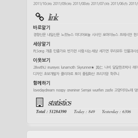
(16)
(16)
(6)
(10)
(5)
2011/10
2011/09
2011/08
2011/07
2011/06
2011
link
바로알기
경향신문
내일신문
노컷뉴스
미디어오늘
시사인
오마이뉴스
프레시안
한
세상알기
PLSong
개종
민중가요
반기련
사람 사는 세상
세기연
우리모두
인물과사
이웃보기
2BwithU
inureyes
lunamoth
Skyrunner★
其仁
나비
달달한조박사
레
디자인
초보개발자
클리아르
토이
풍림화산
프리지앙
학주니
함께하기
lovedaydream
noopy
oneniner
Semjei
wurifen
zasfe
고양이의노래
댕
statistics
Total : 51284390
Today : 849
Yesterday : 6306