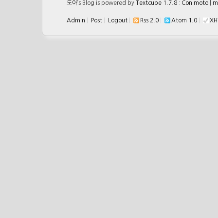
도아
’s Blog is powered by
Textcube 1.7.8 : Con moto
|
m
Admin
|
Post
|
Logout
|
Rss 2.0
|
Atom 1.0
|
XH