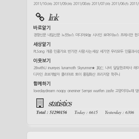
(16)
(16)
(6)
(10)
(5)
2011/10
2011/09
2011/08
2011/07
2011/06
2011
link
바로알기
경향신문
내일신문
노컷뉴스
미디어오늘
시사인
오마이뉴스
프레시안
한
세상알기
PLSong
개종
민중가요
반기련
사람 사는 세상
세기연
우리모두
인물과사
이웃보기
2BwithU
inureyes
lunamoth
Skyrunner★
其仁
나비
달달한조박사
레
디자인
초보개발자
클리아르
토이
풍림화산
프리지앙
학주니
함께하기
lovedaydream
noopy
oneniner
Semjei
wurifen
zasfe
고양이의노래
댕
statistics
Total : 51290156
Today : 6615
Yesterday : 6306