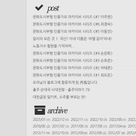
post
문화도시부평 민중가요 아카이브 시리즈 <#7 이주헌>
문화도시부평 민중가요 아카이브 시리즈 <#6 최경숙>
문화도시부평 민중가요 아카이브 시리즈 <#5 이동언>
알리의 모든 것 1. 국산? 자네 이름은 '라벨 갈이'라네!
노동가수 황현을 기억하며...
문화도시부평 민중가요 아카이브 시리즈 <#4 손은화>
문화도시부평 민중가요 아카이브 시리즈 <#3 손호준>
문화도시부평 민중가요 아카이브 시리즈 <#2 하태준>
문화도시부평 민중가요 아카이브 시리즈 <#1 최도은>
도아님의 블로그에 합류하게 된 丹風입니다.
충주 순대국 사대천왕 - 충주이야기 79
대한곱창 밀키트, 소주를 부르는 맛!
archive
(1)
(1)
(1)
(3)
(1)
2023/01
2022/12
2022/11
2022/10
2022/08
2022
(2)
(1)
(3)
(1)
(4)
2018/05
2017/07
2017/06
2017/05
2017/04
2017
(9)
(5)
(6)
(2)
(6)
2012/11
2012/10
2012/09
2012/08
2012/07
2012