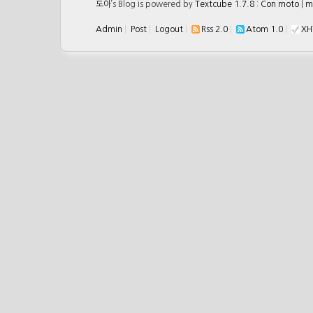
도아
’s Blog is powered by
Textcube 1.7.8 : Con moto
|
m
Admin
|
Post
|
Logout
|
Rss 2.0
|
Atom 1.0
|
XH