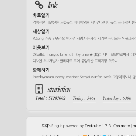
link
바로알기
경향신문
내일신문
노컷뉴스
미디어오늘
시사인
오마이뉴스
프레시안
한
세상알기
PLSong
개종
민중가요
반기련
사람 사는 세상
세기연
우리모두
인물과사
이웃보기
2BwithU
inureyes
lunamoth
Skyrunner★
其仁
나비
달달한조박사
레
디자인
초보개발자
클리아르
토이
풍림화산
프리지앙
학주니
함께하기
lovedaydream
noopy
oneniner
Semjei
wurifen
zasfe
고양이의노래
댕
statistics
Total : 51287002
Today : 3461
Yesterday : 6306
도아
’s Blog is powered by
Textcube 1.7.8 : Con moto
|
m