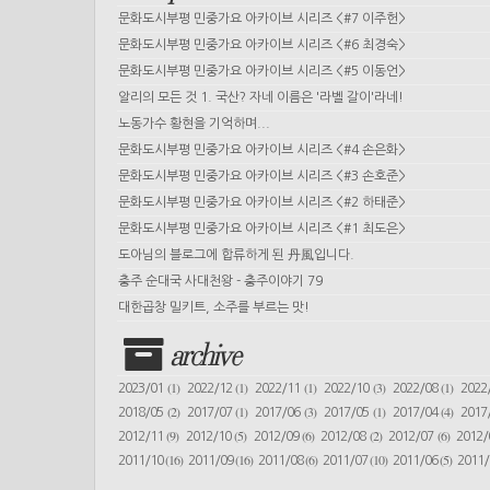
문화도시부평 민중가요 아카이브 시리즈 <#7 이주헌>
문화도시부평 민중가요 아카이브 시리즈 <#6 최경숙>
문화도시부평 민중가요 아카이브 시리즈 <#5 이동언>
알리의 모든 것 1. 국산? 자네 이름은 '라벨 갈이'라네!
노동가수 황현을 기억하며...
문화도시부평 민중가요 아카이브 시리즈 <#4 손은화>
문화도시부평 민중가요 아카이브 시리즈 <#3 손호준>
문화도시부평 민중가요 아카이브 시리즈 <#2 하태준>
문화도시부평 민중가요 아카이브 시리즈 <#1 최도은>
도아님의 블로그에 합류하게 된 丹風입니다.
충주 순대국 사대천왕 - 충주이야기 79
대한곱창 밀키트, 소주를 부르는 맛!
archive
(1)
(1)
(1)
(3)
(1)
2023/01
2022/12
2022/11
2022/10
2022/08
2022
(2)
(1)
(3)
(1)
(4)
2018/05
2017/07
2017/06
2017/05
2017/04
2017
(9)
(5)
(6)
(2)
(6)
2012/11
2012/10
2012/09
2012/08
2012/07
2012
(16)
(16)
(6)
(10)
(5)
2011/10
2011/09
2011/08
2011/07
2011/06
2011