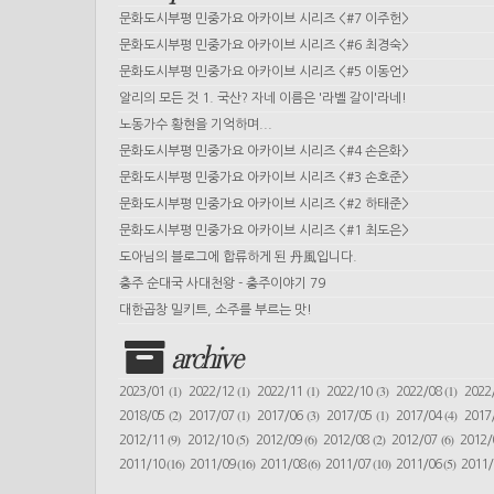
문화도시부평 민중가요 아카이브 시리즈 <#7 이주헌>
문화도시부평 민중가요 아카이브 시리즈 <#6 최경숙>
문화도시부평 민중가요 아카이브 시리즈 <#5 이동언>
알리의 모든 것 1. 국산? 자네 이름은 '라벨 갈이'라네!
노동가수 황현을 기억하며...
문화도시부평 민중가요 아카이브 시리즈 <#4 손은화>
문화도시부평 민중가요 아카이브 시리즈 <#3 손호준>
문화도시부평 민중가요 아카이브 시리즈 <#2 하태준>
문화도시부평 민중가요 아카이브 시리즈 <#1 최도은>
도아님의 블로그에 합류하게 된 丹風입니다.
충주 순대국 사대천왕 - 충주이야기 79
대한곱창 밀키트, 소주를 부르는 맛!
archive
(1)
(1)
(1)
(3)
(1)
2023/01
2022/12
2022/11
2022/10
2022/08
2022
(2)
(1)
(3)
(1)
(4)
2018/05
2017/07
2017/06
2017/05
2017/04
2017
(9)
(5)
(6)
(2)
(6)
2012/11
2012/10
2012/09
2012/08
2012/07
2012
(16)
(16)
(6)
(10)
(5)
2011/10
2011/09
2011/08
2011/07
2011/06
2011