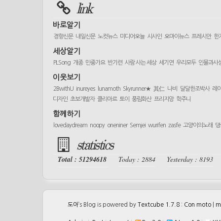
link
바로알기
경향신문
내일신문
노컷뉴스
미디어오늘
시사인
오마이뉴스
프레시안
한
세상알기
PLSong
개종
민중가요
반기련
사람 사는 세상
세기연
우리모두
인물과사
이웃보기
2BwithU
inureyes
lunamoth
Skyrunner★
其仁
나비
달달한조박사
레
디자인
초보개발자
클리아르
토이
풍림화산
프리지앙
학주니
함께하기
lovedaydream
noopy
oneniner
Semjei
wurifen
zasfe
고양이의노래
댕
statistics
Total : 51294618
Today : 2884
Yesterday : 8193
도아
’s Blog is powered by
Textcube 1.7.8 : Con moto
|
m