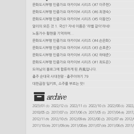
문화도시부평 민중가요 아카이브 시리즈 <#7 이주헌>
문화도시부평 민중가요 아카이브 시리즈 <#6 최경숙>
문화도시부평 민중가요 아카이브 시리즈 <#5 이동언>
알리의 모든 것 1. 국산? 자네 이름은 '라벨 갈이'라네!
노동가수 황현을 기억하며...
문화도시부평 민중가요 아카이브 시리즈 <#4 손은화>
문화도시부평 민중가요 아카이브 시리즈 <#3 손호준>
문화도시부평 민중가요 아카이브 시리즈 <#2 하태준>
문화도시부평 민중가요 아카이브 시리즈 <#1 최도은>
도아님의 블로그에 합류하게 된 丹風입니다.
충주 순대국 사대천왕 - 충주이야기 79
대한곱창 밀키트, 소주를 부르는 맛!
archive
(1)
(1)
(1)
(3)
(1)
2023/01
2022/12
2022/11
2022/10
2022/08
2022
(2)
(1)
(3)
(1)
(4)
2018/05
2017/07
2017/06
2017/05
2017/04
2017
(9)
(5)
(6)
(2)
(6)
2012/11
2012/10
2012/09
2012/08
2012/07
2012
(16)
(16)
(6)
(10)
(5)
2011/10
2011/09
2011/08
2011/07
2011/06
2011