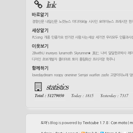
link
바로알기
경향신문
내일신문
노컷뉴스
미디어오늘
시사인
오마이뉴스
프레시안
한
세상알기
PLSong
개종
민중가요
반기련
사람 사는 세상
세기연
우리모두
인물과사
이웃보기
2BwithU
inureyes
lunamoth
Skyrunner★
其仁
나비
달달한조박사
레
디자인
초보개발자
클리아르
토이
풍림화산
프리지앙
학주니
함께하기
lovedaydream
noopy
oneniner
Semjei
wurifen
zasfe
고양이의노래
댕
statistics
Total : 51279050
Today : 1815
Yesterday : 7317
도아
’s Blog is powered by
Textcube 1.7.8 : Con moto
|
m