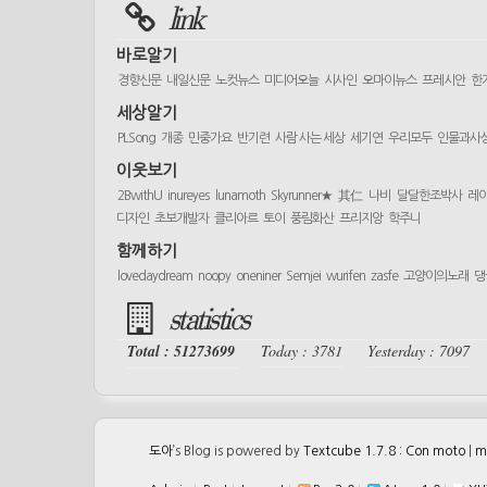
link
바로알기
경향신문
내일신문
노컷뉴스
미디어오늘
시사인
오마이뉴스
프레시안
한
세상알기
PLSong
개종
민중가요
반기련
사람 사는 세상
세기연
우리모두
인물과사
이웃보기
2BwithU
inureyes
lunamoth
Skyrunner★
其仁
나비
달달한조박사
레
디자인
초보개발자
클리아르
토이
풍림화산
프리지앙
학주니
함께하기
lovedaydream
noopy
oneniner
Semjei
wurifen
zasfe
고양이의노래
댕
statistics
Total : 51273699
Today : 3781
Yesterday : 7097
도아
’s Blog is powered by
Textcube 1.7.8 : Con moto
|
m