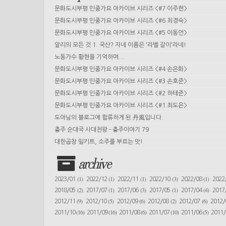
문화도시부평 민중가요 아카이브 시리즈 <#7 이주헌>
문화도시부평 민중가요 아카이브 시리즈 <#6 최경숙>
문화도시부평 민중가요 아카이브 시리즈 <#5 이동언>
알리의 모든 것 1. 국산? 자네 이름은 '라벨 갈이'라네!
노동가수 황현을 기억하며...
문화도시부평 민중가요 아카이브 시리즈 <#4 손은화>
문화도시부평 민중가요 아카이브 시리즈 <#3 손호준>
문화도시부평 민중가요 아카이브 시리즈 <#2 하태준>
문화도시부평 민중가요 아카이브 시리즈 <#1 최도은>
도아님의 블로그에 합류하게 된 丹風입니다.
충주 순대국 사대천왕 - 충주이야기 79
대한곱창 밀키트, 소주를 부르는 맛!
archive
(1)
(1)
(1)
(3)
(1)
2023/01
2022/12
2022/11
2022/10
2022/08
2022
(2)
(1)
(3)
(1)
(4)
2018/05
2017/07
2017/06
2017/05
2017/04
2017
(9)
(5)
(6)
(2)
(6)
2012/11
2012/10
2012/09
2012/08
2012/07
2012
(16)
(16)
(6)
(10)
(5)
2011/10
2011/09
2011/08
2011/07
2011/06
2011