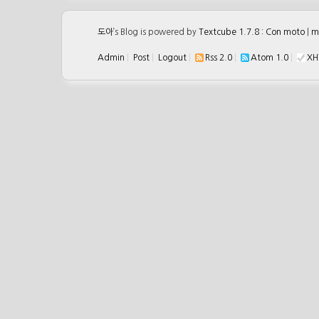
도아
’s Blog is powered by
Textcube 1.7.8 : Con moto
|
m
Admin
|
Post
|
Logout
|
Rss 2.0
|
Atom 1.0
|
XH