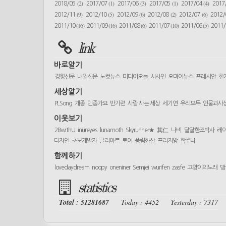
(2)
(1)
(3)
(1)
(4)
2018/05
2017/07
2017/06
2017/05
2017/04
2017
(9)
(5)
(6)
(2)
(6)
2012/11
2012/10
2012/09
2012/08
2012/07
2012
(16)
(16)
(6)
(10)
(5)
2011/10
2011/09
2011/08
2011/07
2011/06
2011
link
바로알기
경향신문
내일신문
노컷뉴스
미디어오늘
시사인
오마이뉴스
프레시안
한
세상알기
PLSong
개종
민중가요
반기련
사람 사는 세상
세기연
우리모두
인물과사
이웃보기
2BwithU
inureyes
lunamoth
Skyrunner★
其仁
나비
달달한조박사
레
디자인
초보개발자
클리아르
토이
풍림화산
프리지앙
학주니
함께하기
lovedaydream
noopy
oneniner
Semjei
wurifen
zasfe
고양이의노래
댕
statistics
Total : 51281687
Today : 4452
Yesterday : 7317