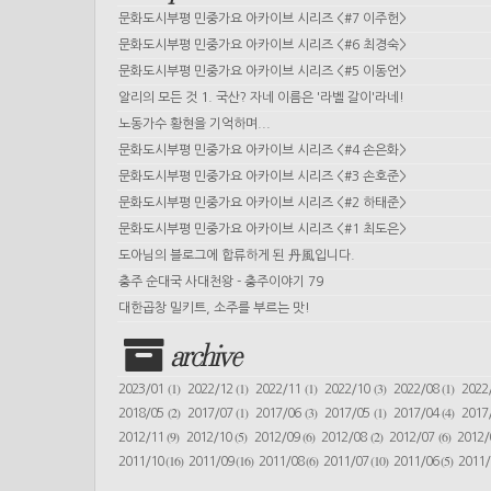
문화도시부평 민중가요 아카이브 시리즈 <#7 이주헌>
문화도시부평 민중가요 아카이브 시리즈 <#6 최경숙>
문화도시부평 민중가요 아카이브 시리즈 <#5 이동언>
알리의 모든 것 1. 국산? 자네 이름은 '라벨 갈이'라네!
노동가수 황현을 기억하며...
문화도시부평 민중가요 아카이브 시리즈 <#4 손은화>
문화도시부평 민중가요 아카이브 시리즈 <#3 손호준>
문화도시부평 민중가요 아카이브 시리즈 <#2 하태준>
문화도시부평 민중가요 아카이브 시리즈 <#1 최도은>
도아님의 블로그에 합류하게 된 丹風입니다.
충주 순대국 사대천왕 - 충주이야기 79
대한곱창 밀키트, 소주를 부르는 맛!
archive
(1)
(1)
(1)
(3)
(1)
2023/01
2022/12
2022/11
2022/10
2022/08
2022
(2)
(1)
(3)
(1)
(4)
2018/05
2017/07
2017/06
2017/05
2017/04
2017
(9)
(5)
(6)
(2)
(6)
2012/11
2012/10
2012/09
2012/08
2012/07
2012
(16)
(16)
(6)
(10)
(5)
2011/10
2011/09
2011/08
2011/07
2011/06
2011