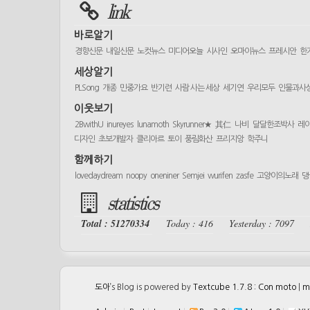
link
바로알기
경향신문
내일신문
노컷뉴스
미디어오늘
시사인
오마이뉴스
프레시안
한
세상알기
PLSong
개종
민중가요
반기련
사람 사는 세상
세기연
우리모두
인물과사
이웃보기
2BwithU
inureyes
lunamoth
Skyrunner★
其仁
나비
달달한조박사
레
디자인
초보개발자
클리아르
토이
풍림화산
프리지앙
학주니
함께하기
lovedaydream
noopy
oneniner
Semjei
wurifen
zasfe
고양이의노래
댕
statistics
Total : 51270334
Today : 416
Yesterday : 7097
도아
’s Blog is powered by
Textcube 1.7.8 : Con moto
|
m