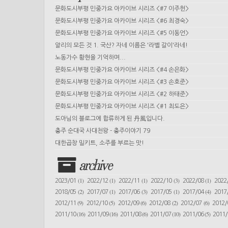
문화도시부평 민중가요 아카이브 시리즈 <#7 이주헌>
문화도시부평 민중가요 아카이브 시리즈 <#6 최경숙>
문화도시부평 민중가요 아카이브 시리즈 <#5 이동언>
알리의 모든 것 1. 국산? 자네 이름은 '라벨 갈이'라네!
노동가수 황현을 기억하며...
문화도시부평 민중가요 아카이브 시리즈 <#4 손은화>
문화도시부평 민중가요 아카이브 시리즈 <#3 손호준>
문화도시부평 민중가요 아카이브 시리즈 <#2 하태준>
문화도시부평 민중가요 아카이브 시리즈 <#1 최도은>
도아님의 블로그에 합류하게 된 丹風입니다.
충주 순대국 사대천왕 - 충주이야기 79
대한곱창 밀키트, 소주를 부르는 맛!
archive
(1)
(1)
(1)
(3)
(1)
2023/01
2022/12
2022/11
2022/10
2022/08
2022
(2)
(1)
(3)
(1)
(4)
2018/05
2017/07
2017/06
2017/05
2017/04
2017
(9)
(5)
(6)
(2)
(6)
2012/11
2012/10
2012/09
2012/08
2012/07
2012
(16)
(16)
(6)
(10)
(5)
2011/10
2011/09
2011/08
2011/07
2011/06
2011