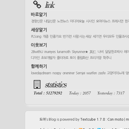
link
바로알기
경향신문
내일신문
노컷뉴스
미디어오늘
시사인
오마이뉴스
프레시안
한
세상알기
PLSong
개종
민중가요
반기련
사람 사는 세상
세기연
우리모두
인물과사
이웃보기
2BwithU
inureyes
lunamoth
Skyrunner★
其仁
나비
달달한조박사
레
디자인
초보개발자
클리아르
토이
풍림화산
프리지앙
학주니
함께하기
lovedaydream
noopy
oneniner
Semjei
wurifen
zasfe
고양이의노래
댕
statistics
Total : 51279292
Today : 2057
Yesterday : 7317
도아
’s Blog is powered by
Textcube 1.7.8 : Con moto
|
m