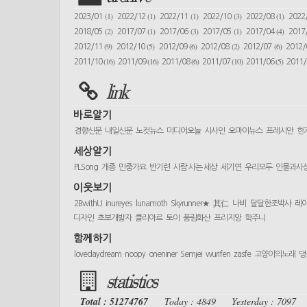
(1)
(1)
(1)
(3)
(1)
2023/01
2022/12
2022/11
2022/10
2022/08
2022
(2)
(1)
(3)
(1)
(4)
2018/05
2017/07
2017/06
2017/05
2017/04
2017
(9)
(5)
(6)
(2)
(6)
2012/11
2012/10
2012/09
2012/08
2012/07
2012
(16)
(16)
(6)
(10)
(5)
2011/10
2011/09
2011/08
2011/07
2011/06
2011
link
바로알기
경향신문
내일신문
노컷뉴스
미디어오늘
시사인
오마이뉴스
프레시안
한
세상알기
PLSong
개종
민중가요
반기련
사람 사는 세상
세기연
우리모두
인물과사
이웃보기
2BwithU
inureyes
lunamoth
Skyrunner★
其仁
나비
달달한조박사
레
디자인
초보개발자
클리아르
토이
풍림화산
프리지앙
학주니
함께하기
lovedaydream
noopy
oneniner
Semjei
wurifen
zasfe
고양이의노래
댕
statistics
Total : 51274767
Today : 4849
Yesterday : 7097