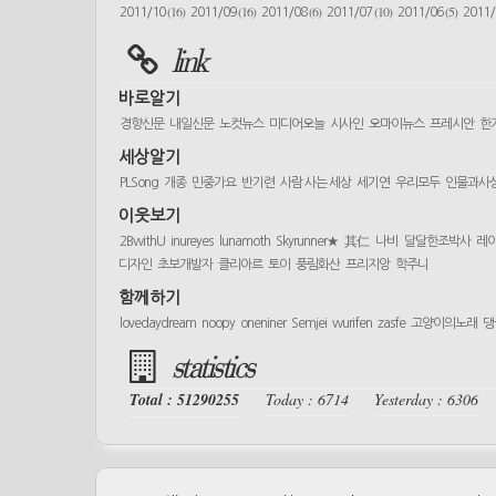
(16)
(16)
(6)
(10)
(5)
2011/10
2011/09
2011/08
2011/07
2011/06
2011
link
바로알기
경향신문
내일신문
노컷뉴스
미디어오늘
시사인
오마이뉴스
프레시안
한
세상알기
PLSong
개종
민중가요
반기련
사람 사는 세상
세기연
우리모두
인물과사
이웃보기
2BwithU
inureyes
lunamoth
Skyrunner★
其仁
나비
달달한조박사
레
디자인
초보개발자
클리아르
토이
풍림화산
프리지앙
학주니
함께하기
lovedaydream
noopy
oneniner
Semjei
wurifen
zasfe
고양이의노래
댕
statistics
Total : 51290255
Today : 6714
Yesterday : 6306