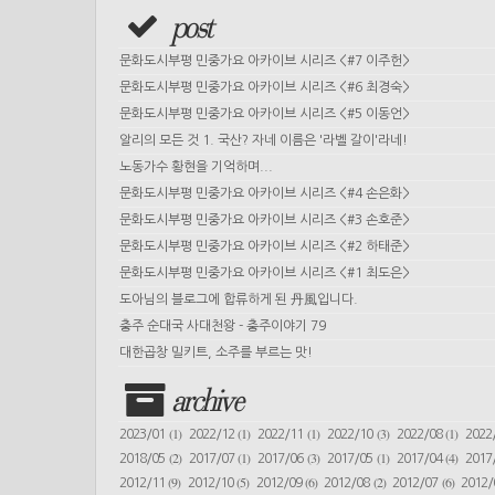
post
문화도시부평 민중가요 아카이브 시리즈 <#7 이주헌>
문화도시부평 민중가요 아카이브 시리즈 <#6 최경숙>
문화도시부평 민중가요 아카이브 시리즈 <#5 이동언>
알리의 모든 것 1. 국산? 자네 이름은 '라벨 갈이'라네!
노동가수 황현을 기억하며...
문화도시부평 민중가요 아카이브 시리즈 <#4 손은화>
문화도시부평 민중가요 아카이브 시리즈 <#3 손호준>
문화도시부평 민중가요 아카이브 시리즈 <#2 하태준>
문화도시부평 민중가요 아카이브 시리즈 <#1 최도은>
도아님의 블로그에 합류하게 된 丹風입니다.
충주 순대국 사대천왕 - 충주이야기 79
대한곱창 밀키트, 소주를 부르는 맛!
archive
(1)
(1)
(1)
(3)
(1)
2023/01
2022/12
2022/11
2022/10
2022/08
2022
(2)
(1)
(3)
(1)
(4)
2018/05
2017/07
2017/06
2017/05
2017/04
2017
(9)
(5)
(6)
(2)
(6)
2012/11
2012/10
2012/09
2012/08
2012/07
2012