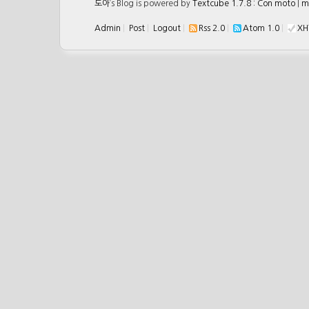
도아
’s Blog is powered by
Textcube 1.7.8 : Con moto
|
m
Admin
|
Post
|
Logout
|
Rss 2.0
|
Atom 1.0
|
XH