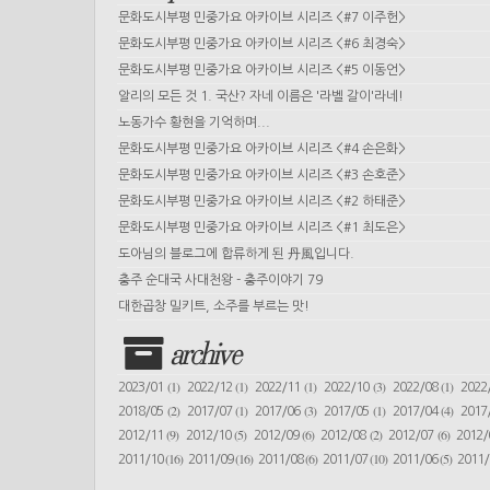
문화도시부평 민중가요 아카이브 시리즈 <#7 이주헌>
문화도시부평 민중가요 아카이브 시리즈 <#6 최경숙>
문화도시부평 민중가요 아카이브 시리즈 <#5 이동언>
알리의 모든 것 1. 국산? 자네 이름은 '라벨 갈이'라네!
노동가수 황현을 기억하며...
문화도시부평 민중가요 아카이브 시리즈 <#4 손은화>
문화도시부평 민중가요 아카이브 시리즈 <#3 손호준>
문화도시부평 민중가요 아카이브 시리즈 <#2 하태준>
문화도시부평 민중가요 아카이브 시리즈 <#1 최도은>
도아님의 블로그에 합류하게 된 丹風입니다.
충주 순대국 사대천왕 - 충주이야기 79
대한곱창 밀키트, 소주를 부르는 맛!
archive
(1)
(1)
(1)
(3)
(1)
2023/01
2022/12
2022/11
2022/10
2022/08
2022
(2)
(1)
(3)
(1)
(4)
2018/05
2017/07
2017/06
2017/05
2017/04
2017
(9)
(5)
(6)
(2)
(6)
2012/11
2012/10
2012/09
2012/08
2012/07
2012
(16)
(16)
(6)
(10)
(5)
2011/10
2011/09
2011/08
2011/07
2011/06
2011