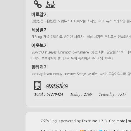
link
바로알기
경향신문
내일신문
노컷뉴스
미디어오늘
시사인
오마이뉴스
프레시안
한
세상알기
PLSong
개종
민중가요
반기련
사람 사는 세상
세기연
우리모두
인물과사
이웃보기
2BwithU
inureyes
lunamoth
Skyrunner★
其仁
나비
달달한조박사
레
디자인
초보개발자
클리아르
토이
풍림화산
프리지앙
학주니
함께하기
lovedaydream
noopy
oneniner
Semjei
wurifen
zasfe
고양이의노래
댕
statistics
Total : 51279424
Today : 2189
Yesterday : 7317
도아
’s Blog is powered by
Textcube 1.7.8 : Con moto
|
m