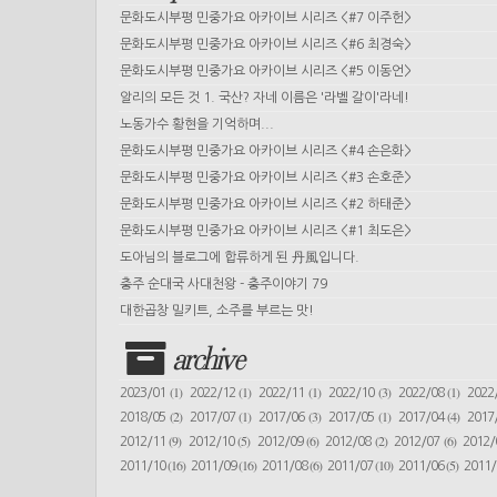
문화도시부평 민중가요 아카이브 시리즈 <#7 이주헌>
문화도시부평 민중가요 아카이브 시리즈 <#6 최경숙>
문화도시부평 민중가요 아카이브 시리즈 <#5 이동언>
알리의 모든 것 1. 국산? 자네 이름은 '라벨 갈이'라네!
노동가수 황현을 기억하며...
문화도시부평 민중가요 아카이브 시리즈 <#4 손은화>
문화도시부평 민중가요 아카이브 시리즈 <#3 손호준>
문화도시부평 민중가요 아카이브 시리즈 <#2 하태준>
문화도시부평 민중가요 아카이브 시리즈 <#1 최도은>
도아님의 블로그에 합류하게 된 丹風입니다.
충주 순대국 사대천왕 - 충주이야기 79
대한곱창 밀키트, 소주를 부르는 맛!
archive
(1)
(1)
(1)
(3)
(1)
2023/01
2022/12
2022/11
2022/10
2022/08
2022
(2)
(1)
(3)
(1)
(4)
2018/05
2017/07
2017/06
2017/05
2017/04
2017
(9)
(5)
(6)
(2)
(6)
2012/11
2012/10
2012/09
2012/08
2012/07
2012
(16)
(16)
(6)
(10)
(5)
2011/10
2011/09
2011/08
2011/07
2011/06
2011