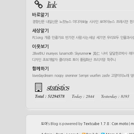
link
바로알기
경향신문
내일신문
노컷뉴스
미디어오늘
시사인
오마이뉴스
프레시안
한
세상알기
PLSong
개종
민중가요
반기련
사람 사는 세상
세기연
우리모두
인물과사
이웃보기
2BwithU
inureyes
lunamoth
Skyrunner★
其仁
나비
달달한조박사
레
디자인
초보개발자
클리아르
토이
풍림화산
프리지앙
학주니
함께하기
lovedaydream
noopy
oneniner
Semjei
wurifen
zasfe
고양이의노래
댕
statistics
Total : 51294578
Today : 2844
Yesterday : 8193
도아
’s Blog is powered by
Textcube 1.7.8 : Con moto
|
m