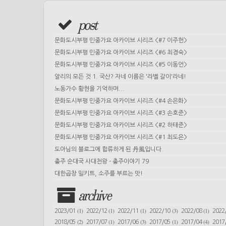
post
문화도시부평 민중가요 아카이브 시리즈 <#7 이주헌>
문화도시부평 민중가요 아카이브 시리즈 <#6 최경숙>
문화도시부평 민중가요 아카이브 시리즈 <#5 이동언>
알리의 모든 것 1. 국산? 자네 이름은 '라벨 갈이'라네!
노동가수 황현을 기억하며...
문화도시부평 민중가요 아카이브 시리즈 <#4 손은화>
문화도시부평 민중가요 아카이브 시리즈 <#3 손호준>
문화도시부평 민중가요 아카이브 시리즈 <#2 하태준>
문화도시부평 민중가요 아카이브 시리즈 <#1 최도은>
도아님의 블로그에 합류하게 된 丹風입니다.
충주 순대국 사대천왕 - 충주이야기 79
대한곱창 밀키트, 소주를 부르는 맛!
archive
(1)
(1)
(1)
(3)
(1)
2023/01
2022/12
2022/11
2022/10
2022/08
2022
(2)
(1)
(3)
(1)
(4)
2018/05
2017/07
2017/06
2017/05
2017/04
2017