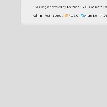
도아
’s Blog is powered by
Textcube 1.7.8 : Con moto
|
m
Admin
|
Post
|
Logout
|
Rss 2.0
|
Atom 1.0
|
XH