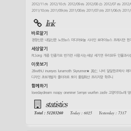
(9)
(5)
(6)
(2)
(6)
2012/11
2012/10
2012/09
2012/08
2012/07
2012
(16)
(16)
(6)
(10)
(5)
2011/10
2011/09
2011/08
2011/07
2011/06
2011
link
바로알기
경향신문
내일신문
노컷뉴스
미디어오늘
시사인
오마이뉴스
프레시안
한
세상알기
PLSong
개종
민중가요
반기련
사람 사는 세상
세기연
우리모두
인물과사
이웃보기
2BwithU
inureyes
lunamoth
Skyrunner★
其仁
나비
달달한조박사
레
디자인
초보개발자
클리아르
토이
풍림화산
프리지앙
학주니
함께하기
lovedaydream
noopy
oneniner
Semjei
wurifen
zasfe
고양이의노래
댕
statistics
Total : 51283260
Today : 6025
Yesterday : 7317