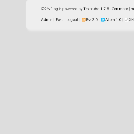
도아
’s Blog is powered by
Textcube 1.7.8 : Con moto
|
m
Admin
|
Post
|
Logout
|
Rss 2.0
|
Atom 1.0
|
XH