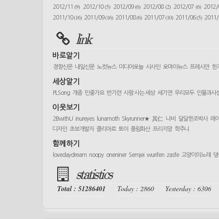
(9)
(5)
(6)
(2)
(6)
2012/11
2012/10
2012/09
2012/08
2012/07
2012
(16)
(16)
(6)
(10)
(5)
2011/10
2011/09
2011/08
2011/07
2011/06
2011
link
바로알기
경향신문
내일신문
노컷뉴스
미디어오늘
시사인
오마이뉴스
프레시안
한
세상알기
PLSong
개종
민중가요
반기련
사람 사는 세상
세기연
우리모두
인물과사
이웃보기
2BwithU
inureyes
lunamoth
Skyrunner★
其仁
나비
달달한조박사
레
디자인
초보개발자
클리아르
토이
풍림화산
프리지앙
학주니
함께하기
lovedaydream
noopy
oneniner
Semjei
wurifen
zasfe
고양이의노래
댕
statistics
Total : 51286401
Today : 2860
Yesterday : 6306