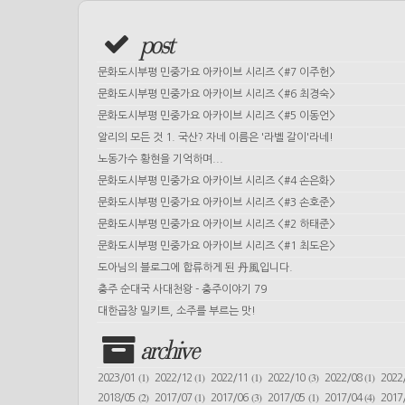
post
문화도시부평 민중가요 아카이브 시리즈 <#7 이주헌>
문화도시부평 민중가요 아카이브 시리즈 <#6 최경숙>
문화도시부평 민중가요 아카이브 시리즈 <#5 이동언>
알리의 모든 것 1. 국산? 자네 이름은 '라벨 갈이'라네!
노동가수 황현을 기억하며...
문화도시부평 민중가요 아카이브 시리즈 <#4 손은화>
문화도시부평 민중가요 아카이브 시리즈 <#3 손호준>
문화도시부평 민중가요 아카이브 시리즈 <#2 하태준>
문화도시부평 민중가요 아카이브 시리즈 <#1 최도은>
도아님의 블로그에 합류하게 된 丹風입니다.
충주 순대국 사대천왕 - 충주이야기 79
대한곱창 밀키트, 소주를 부르는 맛!
archive
(1)
(1)
(1)
(3)
(1)
2023/01
2022/12
2022/11
2022/10
2022/08
2022
(2)
(1)
(3)
(1)
(4)
2018/05
2017/07
2017/06
2017/05
2017/04
2017